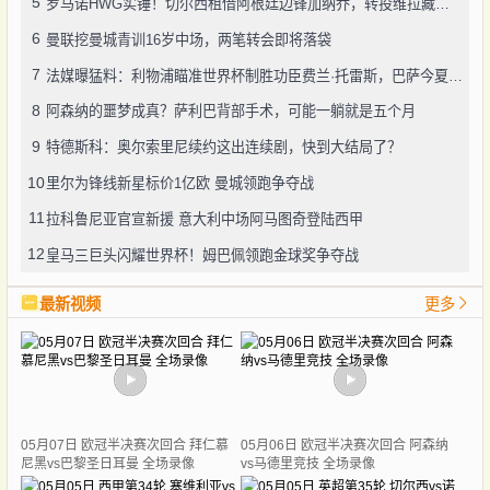
5
罗马诺HWG实锤！切尔西租借阿根廷边锋加纳乔，转投维拉藏连锁效应？
6
曼联挖曼城青训16岁中场，两笔转会即将落袋
7
法媒曝猛料：利物浦瞄准世界杯制胜功臣费兰·托雷斯，巴萨今夏愿降价套现
8
阿森纳的噩梦成真？萨利巴背部手术，可能一躺就是五个月
9
特德斯科：奥尔索里尼续约这出连续剧，快到大结局了？
10
里尔为锋线新星标价1亿欧 曼城领跑争夺战
11
拉科鲁尼亚官宣新援 意大利中场阿马图奇登陆西甲
12
皇马三巨头闪耀世界杯！姆巴佩领跑金球奖争夺战
最新视频
更多
05月07日 欧冠半决赛次回合 拜仁慕
05月06日 欧冠半决赛次回合 阿森纳
尼黑vs巴黎圣日耳曼 全场录像
vs马德里竞技 全场录像