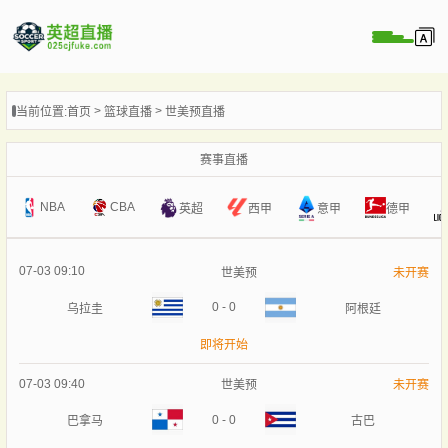
页
当前位置:
首页
篮球直播
世美预直播
直播
直播
赛事直播
直播
NBA
CBA
意甲
英超
西甲
德甲
录像
新闻
07-03 09:10
世美预
未开赛
0
-
0
乌拉圭
阿根廷
即将开始
07-03 09:40
世美预
未开赛
0
-
0
巴拿马
古巴