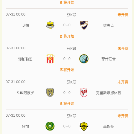
即将开始
07-31 00:00
芬K联
未开赛
0
-
0
艾帕
维夫克
即将开始
07-31 00:00
芬K联
未开赛
0
-
0
谭柏勒恩
菲什联合
即将开始
07-31 00:00
芬K联
未开赛
0
-
0
SJK阿波罗
克里斯蒂娜体育
即将开始
07-31 00:00
芬K联
未开赛
0
-
0
特加
基斯特