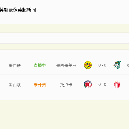
英超录像
英超新闻
0
-
0
墨西联
直播中
墨西哥美洲
0
-
0
墨西联
未开赛
托卢卡