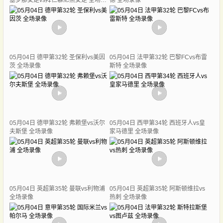
塞罗那女足vs拜仁慕尼黑女足 全场录
德 全场录像
像
05月04日 德甲第32轮 圣保利vs美因
05月04日 法甲第32轮 巴黎FCvs布雷
茨 全场录像
斯特 全场录像
05月04日 德甲第32轮 弗赖堡vs沃尔
05月04日 西甲第34轮 西班牙人vs皇
夫斯堡 全场录像
家马德里 全场录像
05月04日 英超第35轮 曼联vs利物浦
05月04日 英超第35轮 阿斯顿维拉vs
全场录像
热刺 全场录像