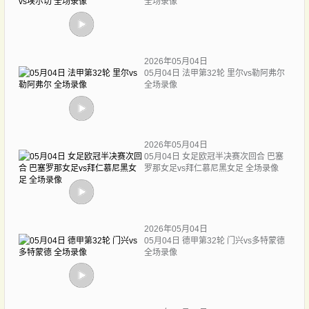
全场录像
2026年05月04日
05月04日 法甲第32轮 里尔vs勒阿弗尔
全场录像
2026年05月04日
05月04日 女足欧冠半决赛次回合 巴塞
罗那女足vs拜仁慕尼黑女足 全场录像
2026年05月04日
05月04日 德甲第32轮 门兴vs多特蒙德
全场录像