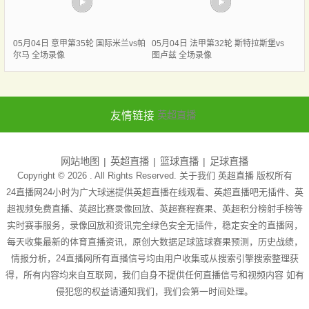
05月04日 意甲第35轮 国际米兰vs帕
05月04日 法甲第32轮 斯特拉斯堡vs
尔马 全场录像
图卢兹 全场录像
友情链接
英超直播
网站地图
英超直播
篮球直播
足球直播
Copyright © 2026 . All Rights Reserved. 关于我们
英超直播
版权所有
24直播网24小时为广大球迷提供英超直播在线观看、英超直播吧无插件、英
超视频免费直播、英超比赛录像回放、英超赛程赛果、英超积分榜射手榜等
实时赛事服务，录像回放和资讯完全绿色安全无插件，稳定安全的直播网，
每天收集最新的体育直播资讯，原创大数据足球篮球赛果预测，历史战绩，
情报分析，24直播网所有直播信号均由用户收集或从搜索引擎搜索整理获
得，所有内容均来自互联网，我们自身不提供任何直播信号和视频内容 如有
侵犯您的权益请通知我们，我们会第一时间处理。