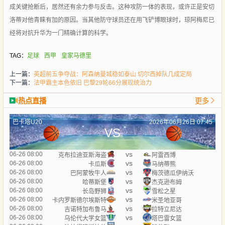
成关键抢断后，居然还有余力参与反击。这种攻防一体的表现，或许正是安切
洛蒂对他青睐有加的原因。当其他防守球员还在用飞铲博眼球时，琼阿梅尼已
经将对抗升华为一门精确计算的科学。
TAG：
足球
西甲
皇家马德里
上一篇：
英超前五争夺战：阿森纳曼城稳如泰山 切尔西掉队几成定局
下一篇：
法甲霸主本色依旧 巴黎29轮66分展现统治力
热点直播
更多
巴卡塔U20
2026年06月26日 07:45
VS
vs
06-26 08:00
克布拉迪亚斯海盗
阿雷西博
vs
06-26 08:00
卡瓜斯
马纳蒂熊
vs
06-26 08:00
巴阿蒙牧牛人
梅茨德瓜伊纳沃
vs
06-26 08:00
哈蒂斯堡
杰克逊布姆
vs
06-26 08:00
长岛野狮
雪松之星
vs
06-26 08:00
卡内罗斯德尔埃斯特
米圣地亚哥
vs
06-26 08:00
吉诺特加布鲁马
拉特立尼达
vs
06-26 08:00
乌伦代大学女篮
塔巴雷女篮