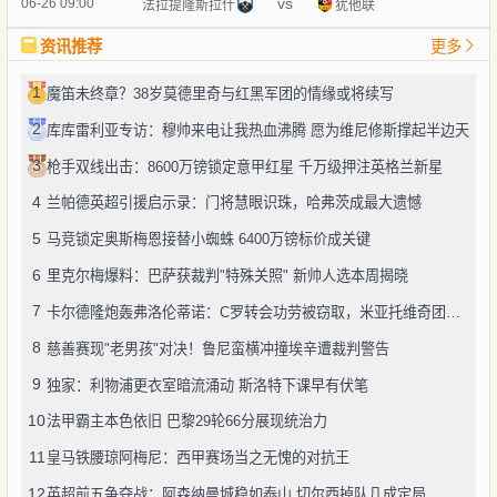
vs
06-26 09:00
法拉提隆斯拉什
犹他联
资讯推荐
更多
1
魔笛未终章？38岁莫德里奇与红黑军团的情缘或将续写
2
库库雷利亚专访：穆帅来电让我热血沸腾 愿为维尼修斯撑起半边天
3
枪手双线出击：8600万镑锁定意甲红星 千万级押注英格兰新星
4
兰帕德英超引援启示录：门将慧眼识珠，哈弗茨成最大遗憾
5
马竞锁定奥斯梅恩接替小蜘蛛 6400万镑标价成关键
6
里克尔梅爆料：巴萨获裁判"特殊关照" 新帅人选本周揭晓
7
卡尔德隆炮轰弗洛伦蒂诺：C罗转会功劳被窃取，米亚托维奇团队才该被铭记
8
慈善赛现"老男孩"对决！鲁尼蛮横冲撞埃辛遭裁判警告
9
独家：利物浦更衣室暗流涌动 斯洛特下课早有伏笔
10
法甲霸主本色依旧 巴黎29轮66分展现统治力
11
皇马铁腰琼阿梅尼：西甲赛场当之无愧的对抗王
12
英超前五争夺战：阿森纳曼城稳如泰山 切尔西掉队几成定局