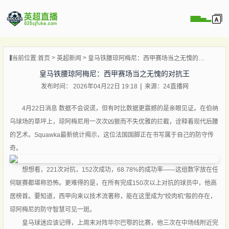
页
当前位置:
首页
英超新闻
皇马铁腰琼阿梅尼：西甲赛场当之无愧的对抗王
直播
皇马铁腰琼阿梅尼：西甲赛场当之无愧的对抗王
直播
发布时间： 2026年04月22日 19:18
来源：24直播网
直播
录像
4月22日消息 数据不会说谎，但有时比数据更震撼的是亲眼见证。在伯纳
乌球场的草坪上，琼阿梅尼用一次次凶狠而不失优雅的拦截，诠释着现代后腰
新闻
的艺术。Squawka最新统计揭示，这位法国国脚正在书写属于自己的防守传
奇。
想想看，221次对抗，152次成功，68.78%的成功率——这组数字放在任
何联赛都堪称恐怖。更难得的是，在所有完成150次以上对抗的球员中，他高
居榜首。要知道，西甲向来以技术流著称，能在这里成为"绞肉机"般的存在，
琼阿梅尼的防守智慧可见一斑。
皇马球迷应该记得，上周末对阵毕尔巴鄂的比赛，他三次在中场线附近完