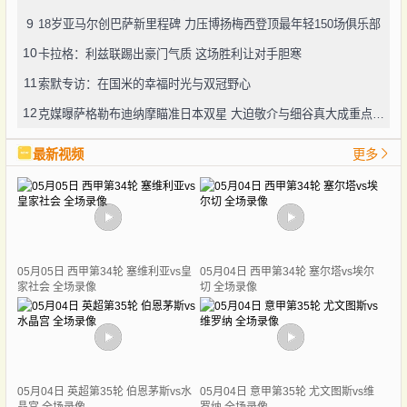
9
18岁亚马尔创巴萨新里程碑 力压博扬梅西登顶最年轻150场俱乐部
10
卡拉格：利兹联踢出豪门气质 这场胜利让对手胆寒
11
索默专访：在国米的幸福时光与双冠野心
12
克媒曝萨格勒布迪纳摩瞄准日本双星 大迫敬介与细谷真大成重点目标
最新视频
更多
05月05日 西甲第34轮 塞维利亚vs皇
05月04日 西甲第34轮 塞尔塔vs埃尔
家社会 全场录像
切 全场录像
05月04日 英超第35轮 伯恩茅斯vs水
05月04日 意甲第35轮 尤文图斯vs维