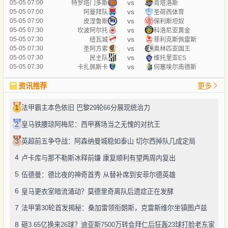
vs
05-05 07:00
特罗塔门多斯
肯塔洛斯
vs
05-05 07:00
阿曼拜队
圣荷西体育
vs
05-05 07:00
皮涅鲁斯
保利斯坦奴
vs
05-05 07:30
坎波阿尔托
科洛尼亚黄金
vs
05-05 07:30
纽瓦城
菲利克斯佩雷斯
vs
05-05 07:30
圣阿方索
奥林匹亚国王
vs
05-05 07:30
民主队
维托里亚ES
vs
05-05 07:30
卡扎佩斯卡
何塞埃尔南德斯
资讯推荐
更多
1
法甲霸主本色依旧 巴黎29轮66分展现统治力
2
皇马铁腰琼阿梅尼：西甲赛场当之无愧的对抗王
3
英超前五争夺战：阿森纳曼城稳如泰山 切尔西掉队几成定局
4
卢卡库与那不勒斯冰释前嫌 康复顺利有望两周内复出
5
伍德曼：德比夜的神奇首秀 从替补席到安菲尔德英雄
6
皇马更衣室暗流涌动？莫德里奇离队后遗症正在发酵
7
法甲第30轮首发揭秘：桑加雷领衔朗斯，克雷斯维尔坐镇图卢兹
8
砸3.65亿换来26球？迪亚斯7500万转会拜仁后狂轰23球打脸老东家