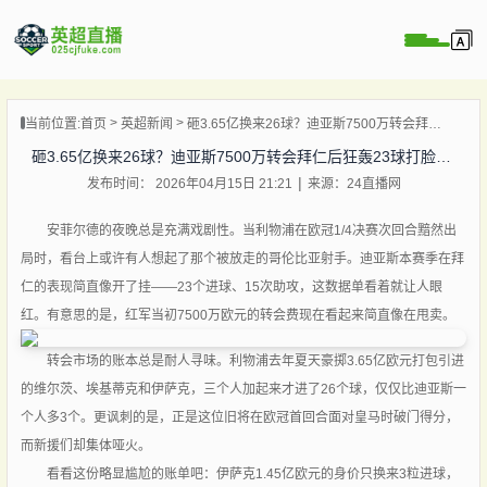
页
当前位置:
首页
英超新闻
砸3.65亿换来26球？迪亚斯7500万转会拜仁后狂轰23球打脸老东家
直播
砸3.65亿换来26球？迪亚斯7500万转会拜仁后狂轰23球打脸老东家
直播
发布时间： 2026年04月15日 21:21
来源：24直播网
直播
录像
安菲尔德的夜晚总是充满戏剧性。当利物浦在欧冠1/4决赛次回合黯然出
局时，看台上或许有人想起了那个被放走的哥伦比亚射手。迪亚斯本赛季在拜
新闻
仁的表现简直像开了挂——23个进球、15次助攻，这数据单看着就让人眼
红。有意思的是，红军当初7500万欧元的转会费现在看起来简直像在甩卖。
转会市场的账本总是耐人寻味。利物浦去年夏天豪掷3.65亿欧元打包引进
的维尔茨、埃基蒂克和伊萨克，三个人加起来才进了26个球，仅仅比迪亚斯一
个人多3个。更讽刺的是，正是这位旧将在欧冠首回合面对皇马时破门得分，
而新援们却集体哑火。
看看这份略显尴尬的账单吧：伊萨克1.45亿欧元的身价只换来3粒进球，