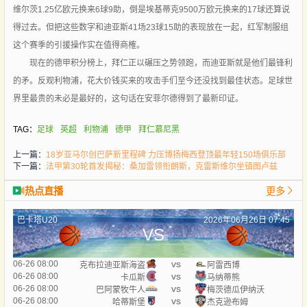
维尔茨1.25亿欧元换来6球9助，倒是埃基蒂克9500万欧元换来的17球还算说
得过去。但把这些数字和迪亚斯41场23球15助的表现放在一起，红军制服组
这个赛季的引援操作实在值得商榷。
现在的德甲积分榜上，拜仁正以碾压之势领跑，而迪亚斯就是他们最锋利
的矛。反观利物浦，花大价钱买来的攻击手们至今还没找到最佳状态。足球世
界里最贵的未必是最好的，这句话在安菲尔德得到了最新印证。
TAG：
足球
英超
利物浦
德甲
拜仁慕尼黑
上一篇：
18岁亚马尔创巴萨新里程碑 力压博扬梅西登顶最年轻150场俱乐部
下一篇：
法甲第30轮首发揭秘：桑加雷领衔朗斯，克雷斯维尔坐镇图卢兹
热点直播
更多
巴卡塔U20
2026年06月26日 07:45
VS
vs
06-26 08:00
克布拉迪亚斯海盗
阿雷西博
vs
06-26 08:00
卡瓜斯
马纳蒂熊
vs
06-26 08:00
巴阿蒙牧牛人
梅茨德瓜伊纳沃
vs
06-26 08:00
哈蒂斯堡
杰克逊布姆