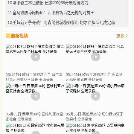
10
法甲霸主本色依旧 巴黎29轮66分展现统治力
11
皇马铁腰琼阿梅尼：西甲赛场当之无愧的对抗王
12
英超前五争夺战：阿森纳曼城稳如泰山 切尔西掉队几成定局
最新视频
更多
05月07日 欧冠半决赛次回合 拜仁慕
05月06日 欧冠半决赛次回合 阿森纳
尼黑vs巴黎圣日耳曼 全场录像
vs马德里竞技 全场录像
05月05日 西甲第34轮 塞维利亚vs皇
05月05日 英超第35轮 切尔西vs诺丁
家社会 全场录像
汉森林 全场录像