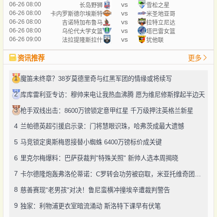
vs
06-26 08:00
长岛野狮
雪松之星
vs
06-26 08:00
卡内罗斯德尔埃斯特
米圣地亚哥
vs
06-26 08:00
吉诺特加布鲁马
拉特立尼达
vs
06-26 08:00
乌伦代大学女篮
塔巴雷女篮
vs
06-26 09:00
法拉提隆斯拉什
犹他联
资讯推荐
更多
1
魔笛未终章？38岁莫德里奇与红黑军团的情缘或将续写
2
库库雷利亚专访：穆帅来电让我热血沸腾 愿为维尼修斯撑起半边天
3
枪手双线出击：8600万镑锁定意甲红星 千万级押注英格兰新星
4
兰帕德英超引援启示录：门将慧眼识珠，哈弗茨成最大遗憾
5
马竞锁定奥斯梅恩接替小蜘蛛 6400万镑标价成关键
6
里克尔梅爆料：巴萨获裁判"特殊关照" 新帅人选本周揭晓
7
卡尔德隆炮轰弗洛伦蒂诺：C罗转会功劳被窃取，米亚托维奇团队才该被铭记
8
慈善赛现"老男孩"对决！鲁尼蛮横冲撞埃辛遭裁判警告
9
独家：利物浦更衣室暗流涌动 斯洛特下课早有伏笔