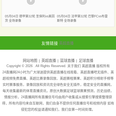
05月04日 德甲第32轮 圣保利vs美因
05月04日 法甲第32轮 巴黎FCvs布雷
茨 全场录像
斯特 全场录像
友情链接
英超直播
网站地图
英超直播
篮球直播
足球直播
Copyright © 2026 . All Rights Reserved. 关于我们
英超直播
版权所有
24直播网24小时为广大球迷提供英超直播在线观看、英超直播吧无插件、英
超视频免费直播、英超比赛录像回放、英超赛程赛果、英超积分榜射手榜等
实时赛事服务，录像回放和资讯完全绿色安全无插件，稳定安全的直播网，
每天收集最新的体育直播资讯，原创大数据足球篮球赛果预测，历史战绩，
情报分析，24直播网所有直播信号均由用户收集或从搜索引擎搜索整理获
得，所有内容均来自互联网，我们自身不提供任何直播信号和视频内容 如有
侵犯您的权益请通知我们，我们会第一时间处理。