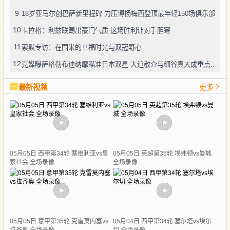
9
18岁亚马尔创巴萨新里程碑 力压博扬梅西登顶最年轻150场俱乐部
10
卡拉格：利兹联踢出豪门气质 这场胜利让对手胆寒
11
索默专访：在国米的幸福时光与双冠野心
12
克媒曝萨格勒布迪纳摩瞄准日本双星 大迫敬介与细谷真大成重点目标
最新视频
更多
05月05日 西甲第34轮 塞维利亚vs皇
05月05日 英超第35轮 埃弗顿vs曼城
家社会 全场录像
全场录像
05月05日 意甲第35轮 克雷莫内塞vs
05月04日 西甲第34轮 塞尔塔vs埃尔