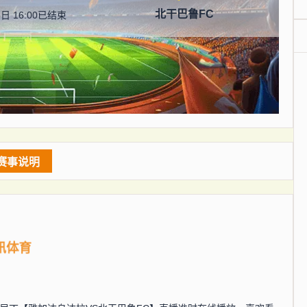
北干巴鲁FC
日 16:00
已结束
赛事说明
讯体育