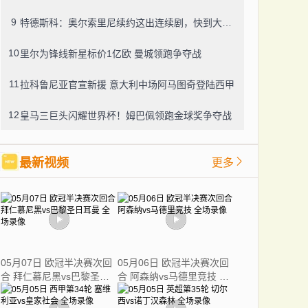
9
特德斯科：奥尔索里尼续约这出连续剧，快到大结局了？
10
里尔为锋线新星标价1亿欧 曼城领跑争夺战
11
拉科鲁尼亚官宣新援 意大利中场阿马图奇登陆西甲
12
皇马三巨头闪耀世界杯！姆巴佩领跑金球奖争夺战
最新视频
更多
05月07日 欧冠半决赛次回
05月06日 欧冠半决赛次回
合 拜仁慕尼黑vs巴黎圣日
合 阿森纳vs马德里竞技 全
耳曼 全场录像
场录像