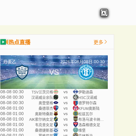
热点直播
更多
丹麦乙
2026年08月08日 00:30
VS
08-08 00:30
vs
TSV兰茨贝格
伊勒迪森
08-08 00:30
vs
汉诺威业余队
HSC汉诺威
08-08 00:30
vs
奥登堡格
德罗特尔森
08-08 01:00
vs
桑德菲杰
KFUM奥斯陆
08-08 01:00
vs
奥斯特桑斯
松兹瓦尔
08-08 01:00
vs
AIK索尔纳女足
布洛马波卡纳女足
08-08 01:00
vs
韦克舍女足
洛森格德女足
08-08 01:00
vs
桑德捷斯基
维堡
08-08 01:00
vs
罗格尼兹
克林斯马