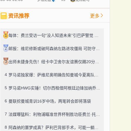
资讯推荐
更多
1
每体：费兰受访一句“没人知道未来”引巴萨警觉 续约绝不大幅加薪
2
邮报：维尼修斯或破阿森纳左路进攻僵局 可防守隐忧扎眼
3
出师未捷身先伤！纽卡中卫舍尔友谊赛仅踢20分钟便因伤提前退场
4
罗马诺独家爆：萨维尼奥明确告知曼城今夏离队，热刺迎来引援良机
5
罗马诺HWG实锤！切尔西租借阿根廷边锋加纳乔，转投维拉藏连锁效应？
6
曼联挖曼城青训16岁中场，两笔转会即将落袋
7
法媒曝猛料：利物浦瞄准世界杯制胜功臣费兰·托雷斯，巴萨今夏愿降价套现
8
阿森纳的噩梦成真？萨利巴背部手术，可能一躺就是五个月