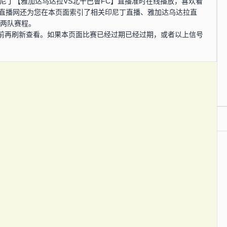
分，印尼丁【雅加达乌达拉VS北干巴鲁FC】直播准时在线播放，喜欢看
4直播网还为您在本页面索引了相关印尼丁直播、雅加达乌达拉直
、两队赛程。
前再刷新查看。如果本页面比赛已经过期已经过期，或者以上信号