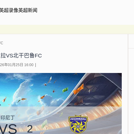
英超录像
英超新闻
FC
拉VS北干巴鲁FC
6年01月25日 16:00
印尼丁
VS
2