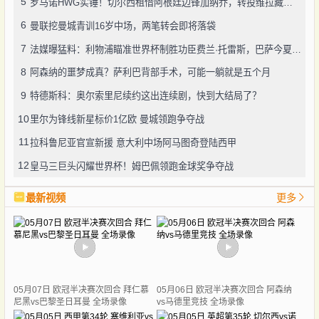
5
罗马诺HWG实锤！切尔西租借阿根廷边锋加纳乔，转投维拉藏连锁效应？
6
曼联挖曼城青训16岁中场，两笔转会即将落袋
7
法媒曝猛料：利物浦瞄准世界杯制胜功臣费兰·托雷斯，巴萨今夏愿降价套现
8
阿森纳的噩梦成真？萨利巴背部手术，可能一躺就是五个月
9
特德斯科：奥尔索里尼续约这出连续剧，快到大结局了？
10
里尔为锋线新星标价1亿欧 曼城领跑争夺战
11
拉科鲁尼亚官宣新援 意大利中场阿马图奇登陆西甲
12
皇马三巨头闪耀世界杯！姆巴佩领跑金球奖争夺战
最新视频
更多
05月07日 欧冠半决赛次回合 拜仁慕
05月06日 欧冠半决赛次回合 阿森纳
尼黑vs巴黎圣日耳曼 全场录像
vs马德里竞技 全场录像