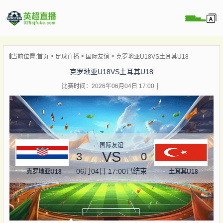
页
当前位置:
首页
足球直播
国际友谊
克罗地亚U18VS土耳其U18
直播
克罗地亚U18VS土耳其U18
直播
比赛时间：2026年06月04日 17:00
直播
录像
新闻
国际友谊
VS
3
0
06月04日 17:00
已结束
克罗地亚U18
土耳其U18