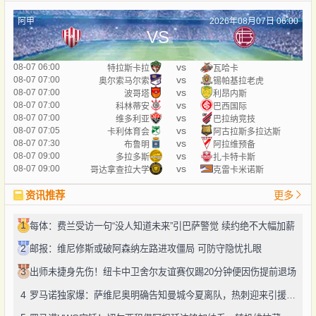
阿甲
2026年08月07日 06:00
VS
vs
08-07 06:00
特拉斯卡拉
瓦哈卡
vs
08-07 07:00
奥尔索马尔索
锡帕基拉老虎
vs
08-07 07:00
波哥塔
利昂内斯
vs
08-07 07:00
科林蒂安
巴西国际
vs
08-07 07:00
维多利亚
巴拉纳竞技
vs
08-07 07:05
卡利体育会
阿古拉斯多拉达斯
vs
08-07 07:30
布鲁明
阿拉维预备
vs
08-07 09:00
多拉多斯
扎卡特卡斯
vs
08-07 09:00
哥达拿查拉大学
克雷卡米诺斯
资讯推荐
更多
1
每体：费兰受访一句“没人知道未来”引巴萨警觉 续约绝不大幅加薪
2
邮报：维尼修斯或破阿森纳左路进攻僵局 可防守隐忧扎眼
3
出师未捷身先伤！纽卡中卫舍尔友谊赛仅踢20分钟便因伤提前退场
4
罗马诺独家爆：萨维尼奥明确告知曼城今夏离队，热刺迎来引援良机