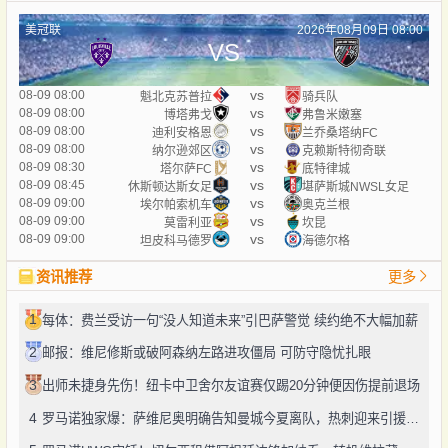
美冠联
2026年08月09日 08:00
VS
vs
08-09 08:00
魁北克苏普拉
骑兵队
vs
08-09 08:00
博塔弗戈
弗鲁米嫩塞
vs
08-09 08:00
迪利安格恩
兰乔桑塔纳FC
vs
08-09 08:00
纳尔逊郊区
克赖斯特彻奇联
vs
08-09 08:30
塔尔萨FC
底特律城
vs
08-09 08:45
休斯顿达斯女足
堪萨斯城NWSL女足
vs
08-09 09:00
埃尔帕索机车
奥克兰根
vs
08-09 09:00
莫雷利亚
坎昆
vs
08-09 09:00
坦皮科马德罗
海德尔格
资讯推荐
更多
1
每体：费兰受访一句“没人知道未来”引巴萨警觉 续约绝不大幅加薪
2
邮报：维尼修斯或破阿森纳左路进攻僵局 可防守隐忧扎眼
3
出师未捷身先伤！纽卡中卫舍尔友谊赛仅踢20分钟便因伤提前退场
4
罗马诺独家爆：萨维尼奥明确告知曼城今夏离队，热刺迎来引援良机