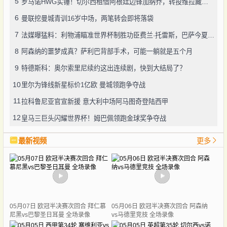
5
罗马诺HWG实锤！切尔西租借阿根廷边锋加纳乔，转投维拉藏连锁效应？
6
曼联挖曼城青训16岁中场，两笔转会即将落袋
7
法媒曝猛料：利物浦瞄准世界杯制胜功臣费兰·托雷斯，巴萨今夏愿降价套现
8
阿森纳的噩梦成真？萨利巴背部手术，可能一躺就是五个月
9
特德斯科：奥尔索里尼续约这出连续剧，快到大结局了？
10
里尔为锋线新星标价1亿欧 曼城领跑争夺战
11
拉科鲁尼亚官宣新援 意大利中场阿马图奇登陆西甲
12
皇马三巨头闪耀世界杯！姆巴佩领跑金球奖争夺战
最新视频
更多
05月07日 欧冠半决赛次回合 拜仁慕
05月06日 欧冠半决赛次回合 阿森纳
尼黑vs巴黎圣日耳曼 全场录像
vs马德里竞技 全场录像