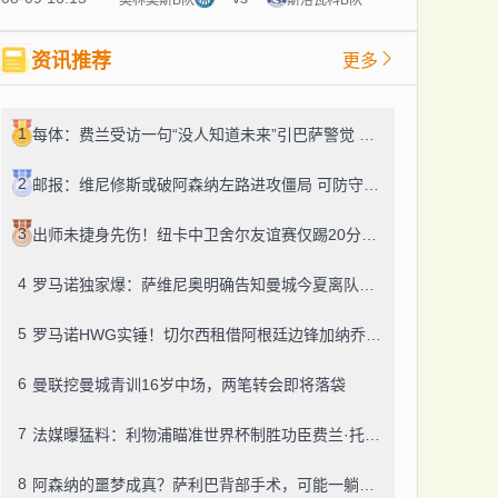
资讯推荐
更多
1
每体：费兰受访一句“没人知道未来”引巴萨警觉 续约绝不大幅加薪
2
邮报：维尼修斯或破阿森纳左路进攻僵局 可防守隐忧扎眼
3
出师未捷身先伤！纽卡中卫舍尔友谊赛仅踢20分钟便因伤提前退场
4
罗马诺独家爆：萨维尼奥明确告知曼城今夏离队，热刺迎来引援良机
5
罗马诺HWG实锤！切尔西租借阿根廷边锋加纳乔，转投维拉藏连锁效应？
6
曼联挖曼城青训16岁中场，两笔转会即将落袋
7
法媒曝猛料：利物浦瞄准世界杯制胜功臣费兰·托雷斯，巴萨今夏愿降价套现
8
阿森纳的噩梦成真？萨利巴背部手术，可能一躺就是五个月