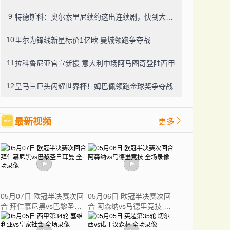
9
特德斯科：奥尔索里尼续约这出连续剧，快到大结局了？
10
里尔为锋线新星标价1亿欧 曼城领跑争夺战
11
拉科鲁尼亚官宣新援 意大利中场阿马图奇登陆西甲
12
皇马三巨头闪耀世界杯！姆巴佩领跑金球奖争夺战
最新视频
更多
05月07日 欧冠半决赛次回
05月06日 欧冠半决赛次回
合 拜仁慕尼黑vs巴黎圣日
合 阿森纳vs马德里竞技 全
耳曼 全场录像
场录像