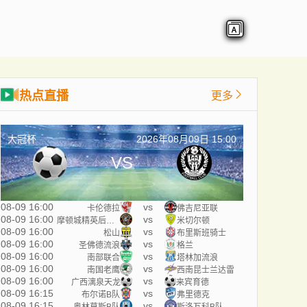
热点直播
更多
大冠杯
2026年08月09日 15:00
VS
08-09 16:00
vs
卡伦德拉
佛吉尼亚联
08-09 16:00
vs
摩顿城精英后备队
米切尔顿
08-09 16:00
vs
松山
布里斯班骑士
08-09 16:00
vs
圣佛德流浪
格兰
08-09 16:00
vs
南部联合
塔林加流浪
08-09 16:00
vs
南国老鹰
西南昆士兰达雷
08-09 16:00
vs
广西漓泉天龙
来宾育德
08-09 16:15
vs
布尔诺B队
弗里德克
08-09 16:15
vs
奥林莫斯B队
斯洛瓦科B队