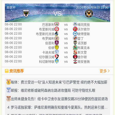
英联杯
2026年08月06日 22:00
VS
vs
08-06 22:00
巴恩斯利
维冈竞技
vs
08-06 22:00
布里斯托城
沃尔索尔
vs
08-06 22:00
布里斯托流浪
彼得堡联
vs
08-06 22:00
布罗姆利
雷丁
vs
08-06 22:00
伯恩利
诺茨郡
vs
08-06 22:00
伯顿
布莱克本
vs
08-06 22:00
卡迪夫城
斯文登
vs
08-06 22:00
切尔滕汉姆
查尔顿
vs
08-06 22:00
科切斯特联
南安普敦
资讯推荐
更多
1
每体：费兰受访一句“没人知道未来”引巴萨警觉 续约绝不大幅加薪
2
邮报：维尼修斯或破阿森纳左路进攻僵局 可防守隐忧扎眼
3
出师未捷身先伤！纽卡中卫舍尔友谊赛仅踢20分钟便因伤提前退场
4
罗马诺独家爆：萨维尼奥明确告知曼城今夏离队，热刺迎来引援良机