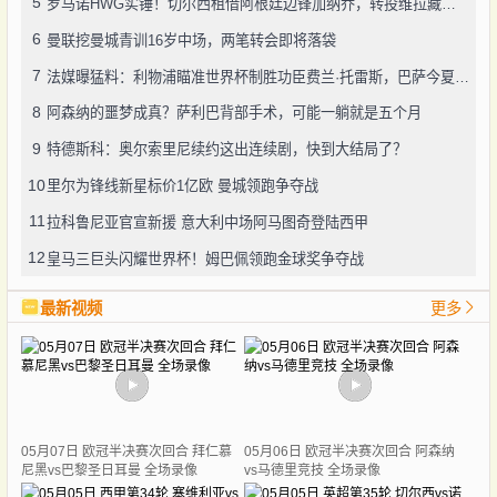
5
罗马诺HWG实锤！切尔西租借阿根廷边锋加纳乔，转投维拉藏连锁效应？
6
曼联挖曼城青训16岁中场，两笔转会即将落袋
7
法媒曝猛料：利物浦瞄准世界杯制胜功臣费兰·托雷斯，巴萨今夏愿降价套现
8
阿森纳的噩梦成真？萨利巴背部手术，可能一躺就是五个月
9
特德斯科：奥尔索里尼续约这出连续剧，快到大结局了？
10
里尔为锋线新星标价1亿欧 曼城领跑争夺战
11
拉科鲁尼亚官宣新援 意大利中场阿马图奇登陆西甲
12
皇马三巨头闪耀世界杯！姆巴佩领跑金球奖争夺战
最新视频
更多
05月07日 欧冠半决赛次回合 拜仁慕
05月06日 欧冠半决赛次回合 阿森纳
尼黑vs巴黎圣日耳曼 全场录像
vs马德里竞技 全场录像