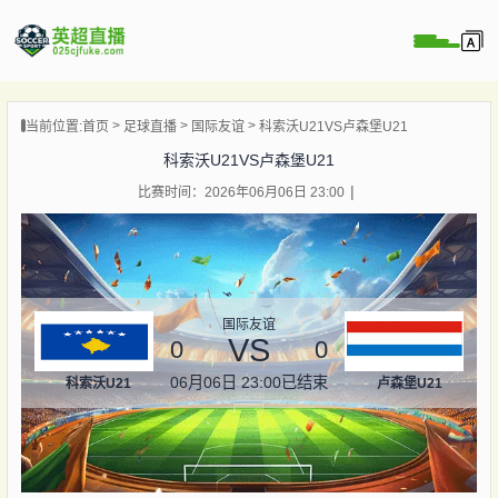
页
当前位置:
首页
足球直播
国际友谊
科索沃U21VS卢森堡U21
直播
科索沃U21VS卢森堡U21
直播
比赛时间：2026年06月06日 23:00
直播
录像
新闻
国际友谊
VS
0
0
06月06日 23:00
已结束
科索沃U21
卢森堡U21