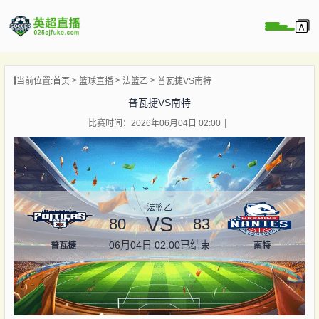
页
当前位置:
首页
篮球直播
法篮乙
普瓦捷VS南特
直播
普瓦捷VS南特
直播
比赛时间：2026年06月04日 02:00
直播
录像
新闻
法篮乙
VS
80
83
06月04日 02:00
已结束
普瓦捷
南特