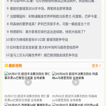
5
罗马诺HWG实锤！切尔西租借阿根廷边锋加纳乔，转投维拉藏连锁效应？
6
曼联挖曼城青训16岁中场，两笔转会即将落袋
7
法媒曝猛料：利物浦瞄准世界杯制胜功臣费兰·托雷斯，巴萨今夏愿降价套现
8
阿森纳的噩梦成真？萨利巴背部手术，可能一躺就是五个月
9
特德斯科：奥尔索里尼续约这出连续剧，快到大结局了？
10
里尔为锋线新星标价1亿欧 曼城领跑争夺战
11
拉科鲁尼亚官宣新援 意大利中场阿马图奇登陆西甲
12
皇马三巨头闪耀世界杯！姆巴佩领跑金球奖争夺战
最新视频
更多
05月07日 欧冠半决赛次回合 拜仁慕
05月06日 欧冠半决赛次回合 阿森纳
尼黑vs巴黎圣日耳曼 全场录像
vs马德里竞技 全场录像