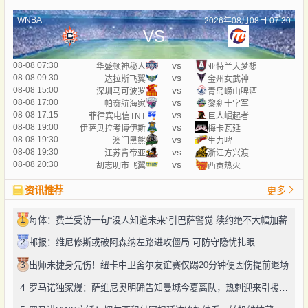
WNBA
2026年08月08日 07:30
VS
vs
08-08 07:30
华盛顿神秘人
亚特兰大梦想
vs
08-08 09:30
达拉斯飞翼
金州女武神
vs
08-08 15:00
深圳马可波罗
青岛崂山啤酒
vs
08-08 17:00
帕赛航海家
黎刹十字军
vs
08-08 17:15
菲律宾电信TNT
巨人崛起者
vs
08-08 19:00
伊萨贝拉考博伊斯
梅卡瓦延
vs
08-08 19:30
澳门黑熊
生力啤
vs
08-08 19:30
江苏肯帝亚
浙江方兴渡
vs
08-08 20:30
胡志明市飞翼
西贡热火
资讯推荐
更多
1
每体：费兰受访一句“没人知道未来”引巴萨警觉 续约绝不大幅加薪
2
邮报：维尼修斯或破阿森纳左路进攻僵局 可防守隐忧扎眼
3
出师未捷身先伤！纽卡中卫舍尔友谊赛仅踢20分钟便因伤提前退场
4
罗马诺独家爆：萨维尼奥明确告知曼城今夏离队，热刺迎来引援良机