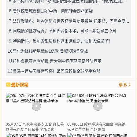
5
罗马诺HWG实锤！切尔西租借阿根廷边锋加纳乔，转投维拉藏连锁效应？
6
曼联挖曼城青训16岁中场，两笔转会即将落袋
7
法媒曝猛料：利物浦瞄准世界杯制胜功臣费兰·托雷斯，巴萨今夏愿降价套现
8
阿森纳的噩梦成真？萨利巴背部手术，可能一躺就是五个月
9
特德斯科：奥尔索里尼续约这出连续剧，快到大结局了？
10
里尔为锋线新星标价1亿欧 曼城领跑争夺战
11
拉科鲁尼亚官宣新援 意大利中场阿马图奇登陆西甲
12
皇马三巨头闪耀世界杯！姆巴佩领跑金球奖争夺战
最新视频
更多
05月07日 欧冠半决赛次回合 拜仁慕
05月06日 欧冠半决赛次回合 阿森纳
尼黑vs巴黎圣日耳曼 全场录像
vs马德里竞技 全场录像