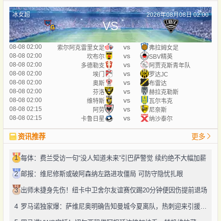
冰女超
2026年08月08日 02:00
VS
vs
08-08 02:00
索尔阿克雷里女足
弗拉姆女足
vs
08-08 02:00
坎布尔
SBV精英
vs
08-08 02:00
多德勒支
阿贾克斯青年队
vs
08-08 02:00
埃门
罗达JC
vs
08-08 02:00
奥斯
布雷达
vs
08-08 02:00
芬洛
赫拉克勒斯
vs
08-08 02:00
维特斯
瓦尔韦克
vs
08-08 02:15
阿劳
尼奈斯
vs
08-08 02:15
卡鲁日星
纳沙泰尔
资讯推荐
更多
1
每体：费兰受访一句“没人知道未来”引巴萨警觉 续约绝不大幅加薪
2
邮报：维尼修斯或破阿森纳左路进攻僵局 可防守隐忧扎眼
3
出师未捷身先伤！纽卡中卫舍尔友谊赛仅踢20分钟便因伤提前退场
4
罗马诺独家爆：萨维尼奥明确告知曼城今夏离队，热刺迎来引援良机