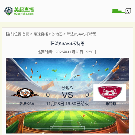
页
当前位置:
首页
足球直播
沙地乙
萨法KSAVS禾特恩
直播
萨法KSAVS禾特恩
直播
比赛时间：2025年11月28日 19:50
直播
录像
新闻
沙地乙
VS
0
0
11月28日 19:50
已结束
萨法KSA
禾特恩