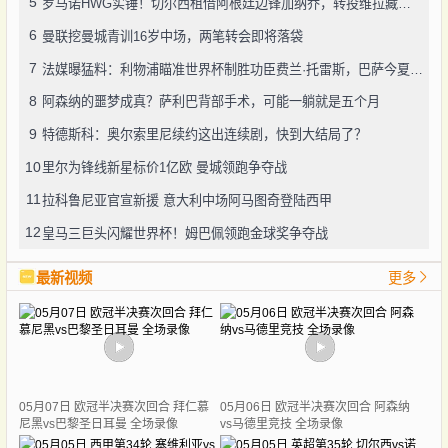
5
罗马诺HWG实锤！切尔西租借阿根廷边锋加纳乔，转投维拉藏连锁效应？
6
曼联挖曼城青训16岁中场，两笔转会即将落袋
7
法媒曝猛料：利物浦瞄准世界杯制胜功臣费兰·托雷斯，巴萨今夏愿降价套现
8
阿森纳的噩梦成真？萨利巴背部手术，可能一躺就是五个月
9
特德斯科：奥尔索里尼续约这出连续剧，快到大结局了？
10
里尔为锋线新星标价1亿欧 曼城领跑争夺战
11
拉科鲁尼亚官宣新援 意大利中场阿马图奇登陆西甲
12
皇马三巨头闪耀世界杯！姆巴佩领跑金球奖争夺战
最新视频
更多
05月07日 欧冠半决赛次回合 拜仁慕
05月06日 欧冠半决赛次回合 阿森纳
尼黑vs巴黎圣日耳曼 全场录像
vs马德里竞技 全场录像