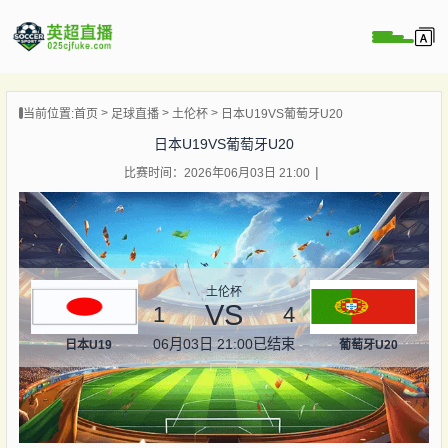
页
当前位置:
首页
足球直播
土伦杯
日本U19VS葡萄牙U20
直播
日本U19VS葡萄牙U20
直播
比赛时间：2026年06月03日 21:00
直播
录像
新闻
土伦杯
VS
1
4
06月03日 21:00
已结束
日本U19
葡萄牙U20