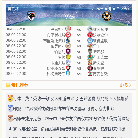
英联杯
2026年08月06日 22:00
VS
vs
08-06 22:00
巴恩斯利
维冈竞技
vs
08-06 22:00
布里斯托城
沃尔索尔
vs
08-06 22:00
布里斯托流浪
彼得堡联
vs
08-06 22:00
布罗姆利
雷丁
vs
08-06 22:00
伯恩利
诺茨郡
vs
08-06 22:00
伯顿
布莱克本
vs
08-06 22:00
卡迪夫城
斯文登
vs
08-06 22:00
切尔滕汉姆
查尔顿
vs
08-06 22:00
科切斯特联
南安普敦
资讯推荐
更多
1
每体：费兰受访一句“没人知道未来”引巴萨警觉 续约绝不大幅加薪
2
邮报：维尼修斯或破阿森纳左路进攻僵局 可防守隐忧扎眼
3
出师未捷身先伤！纽卡中卫舍尔友谊赛仅踢20分钟便因伤提前退场
4
罗马诺独家爆：萨维尼奥明确告知曼城今夏离队，热刺迎来引援良机