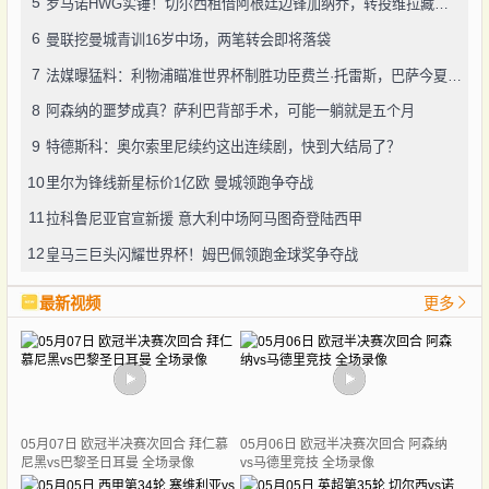
5
罗马诺HWG实锤！切尔西租借阿根廷边锋加纳乔，转投维拉藏连锁效应？
6
曼联挖曼城青训16岁中场，两笔转会即将落袋
7
法媒曝猛料：利物浦瞄准世界杯制胜功臣费兰·托雷斯，巴萨今夏愿降价套现
8
阿森纳的噩梦成真？萨利巴背部手术，可能一躺就是五个月
9
特德斯科：奥尔索里尼续约这出连续剧，快到大结局了？
10
里尔为锋线新星标价1亿欧 曼城领跑争夺战
11
拉科鲁尼亚官宣新援 意大利中场阿马图奇登陆西甲
12
皇马三巨头闪耀世界杯！姆巴佩领跑金球奖争夺战
最新视频
更多
05月07日 欧冠半决赛次回合 拜仁慕
05月06日 欧冠半决赛次回合 阿森纳
尼黑vs巴黎圣日耳曼 全场录像
vs马德里竞技 全场录像