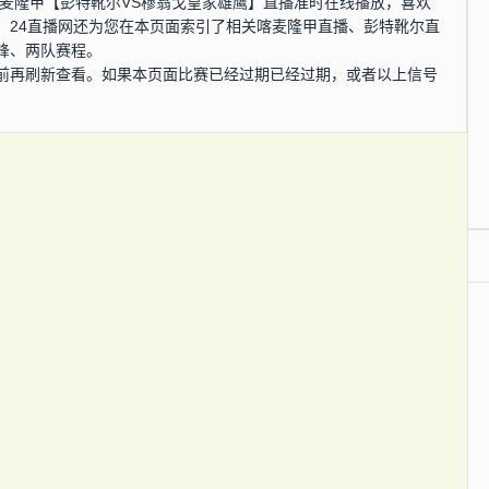
0分，喀麦隆甲【彭特靴尔VS穆翁戈皇家雄鹰】直播准时在线播放，喜欢
。24直播网还为您在本页面索引了相关喀麦隆甲直播、彭特靴尔直
锋、两队赛程。
前再刷新查看。如果本页面比赛已经过期已经过期，或者以上信号