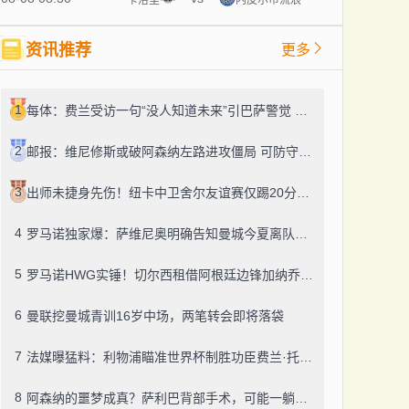
资讯推荐
更多
1
每体：费兰受访一句“没人知道未来”引巴萨警觉 续约绝不大幅加薪
2
邮报：维尼修斯或破阿森纳左路进攻僵局 可防守隐忧扎眼
3
出师未捷身先伤！纽卡中卫舍尔友谊赛仅踢20分钟便因伤提前退场
4
罗马诺独家爆：萨维尼奥明确告知曼城今夏离队，热刺迎来引援良机
5
罗马诺HWG实锤！切尔西租借阿根廷边锋加纳乔，转投维拉藏连锁效应？
6
曼联挖曼城青训16岁中场，两笔转会即将落袋
7
法媒曝猛料：利物浦瞄准世界杯制胜功臣费兰·托雷斯，巴萨今夏愿降价套现
8
阿森纳的噩梦成真？萨利巴背部手术，可能一躺就是五个月