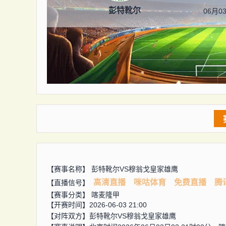
彭特靴尔
06月03
【赛事名称】
彭特靴尔VS穆翁戈皇家雄鹰
高清直播
咪咕体育
免费直播
腾
【直播信号】
【赛事分类】
喀麦隆甲
【开赛时间】2026-06-03 21:00
【对阵双方】
彭特靴尔VS穆翁戈皇家雄鹰