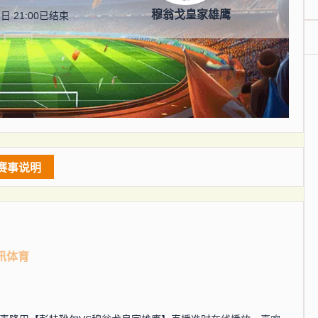
穆翁戈皇家雄鹰
日 21:00
已结束
赛事说明
讯体育