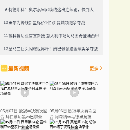
9
特德斯科：奥尔索里尼续约这出连续剧，快到大结局了？
10
里尔为锋线新星标价1亿欧 曼城领跑争夺战
11
拉科鲁尼亚官宣新援 意大利中场阿马图奇登陆西甲
12
皇马三巨头闪耀世界杯！姆巴佩领跑金球奖争夺战
最新视频
更多
05月07日 欧冠半决赛次回
05月06日 欧冠半决赛次回
合 拜仁慕尼黑vs巴黎圣日
合 阿森纳vs马德里竞技 全
耳曼 全场录像
场录像