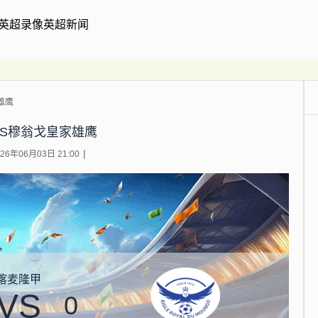
英超录像
英超新闻
雄鹰
VS穆翁戈皇家雄鹰
6年06月03日 21:00
喀麦隆甲
VS
0