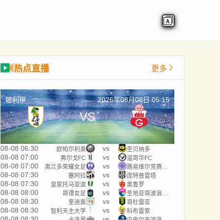
热点直播
更多
玻利甲
2026年08月08日 05:15
VS
08-08 06:30
vs
欧帕尔利奥
圣贝纳多
08-08 07:00
vs
弗尔戈FC
温哥华FC
08-08 07:00
vs
奥兰多荣耀女足
路易维尔竞赛女足
08-08 07:30
vs
塞阿拉
庞特普雷塔
08-08 07:30
vs
皇家托马亚波
奥鲁罗
08-08 08:00
vs
哥谭女足
圣地亚哥波浪女足
08-08 08:30
vs
奎迪奥
哥杜雷亚
08-08 08:30
vs
智利天主大学
科布雷索
08-08 08:30
vs
卡洛里
内皮尔市流浪