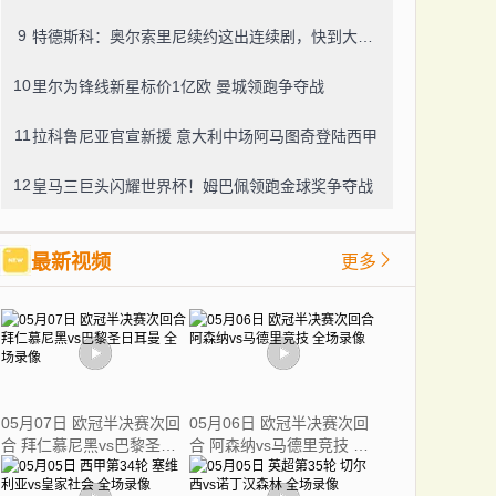
9
特德斯科：奥尔索里尼续约这出连续剧，快到大结局了？
10
里尔为锋线新星标价1亿欧 曼城领跑争夺战
11
拉科鲁尼亚官宣新援 意大利中场阿马图奇登陆西甲
12
皇马三巨头闪耀世界杯！姆巴佩领跑金球奖争夺战
最新视频
更多
05月07日 欧冠半决赛次回
05月06日 欧冠半决赛次回
合 拜仁慕尼黑vs巴黎圣日
合 阿森纳vs马德里竞技 全
耳曼 全场录像
场录像