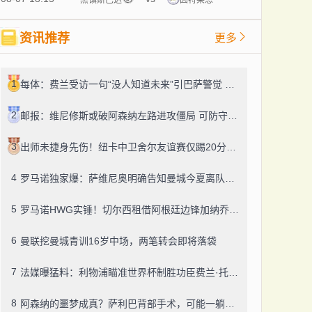
资讯推荐
更多
1
每体：费兰受访一句“没人知道未来”引巴萨警觉 续约绝不大幅加薪
2
邮报：维尼修斯或破阿森纳左路进攻僵局 可防守隐忧扎眼
3
出师未捷身先伤！纽卡中卫舍尔友谊赛仅踢20分钟便因伤提前退场
4
罗马诺独家爆：萨维尼奥明确告知曼城今夏离队，热刺迎来引援良机
5
罗马诺HWG实锤！切尔西租借阿根廷边锋加纳乔，转投维拉藏连锁效应？
6
曼联挖曼城青训16岁中场，两笔转会即将落袋
7
法媒曝猛料：利物浦瞄准世界杯制胜功臣费兰·托雷斯，巴萨今夏愿降价套现
8
阿森纳的噩梦成真？萨利巴背部手术，可能一躺就是五个月