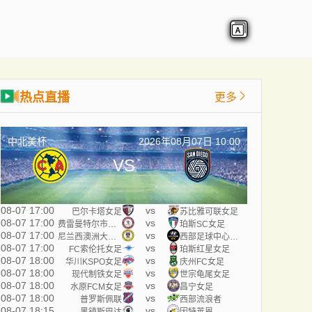
热点直播
更多
中北美杯
2026年08月07日 10:00
VS
08-07 17:00
vs
巴尔卡塔女足
苏比雅可联女足
08-07 17:00
vs
费雷曼特尔市女足
珀斯SC女足
08-07 17:00
vs
尼兰西澳洲大学女足
西部足球中心女足
08-07 17:00
vs
FC索伦托女足
珀斯红星女足
08-07 18:00
vs
华川KSPO女足
庆州FC女足
08-07 18:00
vs
现代制铁女足
世宗龟尾女足
08-07 18:00
vs
水原FCM女足
昌宁女足
08-07 18:00
vs
普罗斯佩联
西部流浪者
08-07 18:15
vs
黑镇斯巴达
因特莱恩