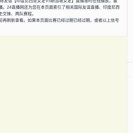
0分，国际友谊【印度尼西亚女足VS新加坡女足】直播准时在线播放，喜
播。24直播网还为您在本页面索引了相关国际友谊直播、印度尼西
史交锋、两队赛程。
前再刷新查看。如果本页面比赛已经过期已经过期，或者以上信号