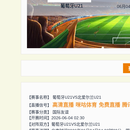
葡萄牙U21
06月04
【赛事名称】
葡萄牙U21VS北爱尔兰U21
高清直播
咪咕体育
免费直播
腾
【直播信号】
【赛事分类】
国际友谊
【开赛时间】2026-06-04 02:30
【对阵双方】
葡萄牙U21VS北爱尔兰U21