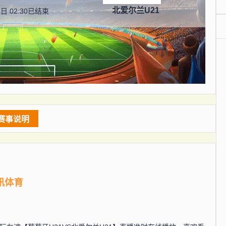
北爱尔兰U21
日 02:30
已结束
赛事说明
讯体育