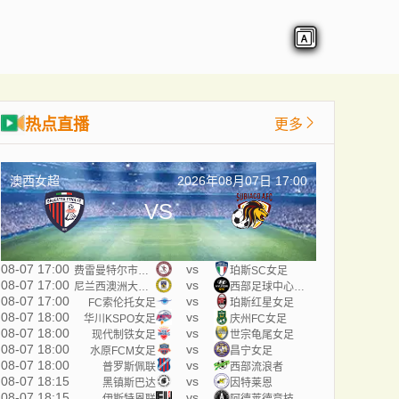
热点直播
更多
澳西女超
2026年08月07日 17:00
VS
08-07 17:00
vs
费雷曼特尔市女足
珀斯SC女足
08-07 17:00
vs
尼兰西澳洲大学女足
西部足球中心女足
08-07 17:00
vs
FC索伦托女足
珀斯红星女足
08-07 18:00
vs
华川KSPO女足
庆州FC女足
08-07 18:00
vs
现代制铁女足
世宗龟尾女足
08-07 18:00
vs
水原FCM女足
昌宁女足
08-07 18:00
vs
普罗斯佩联
西部流浪者
08-07 18:15
vs
黑镇斯巴达
因特莱恩
08-07 18:15
vs
伊斯特恩联
阿德莱德竞技