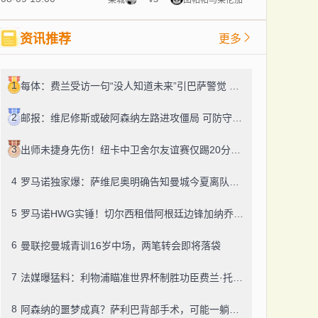
资讯推荐
更多
1
每体：费兰受访一句“没人知道未来”引巴萨警觉 续约绝不大幅加薪
2
邮报：维尼修斯或破阿森纳左路进攻僵局 可防守隐忧扎眼
3
出师未捷身先伤！纽卡中卫舍尔友谊赛仅踢20分钟便因伤提前退场
4
罗马诺独家爆：萨维尼奥明确告知曼城今夏离队，热刺迎来引援良机
5
罗马诺HWG实锤！切尔西租借阿根廷边锋加纳乔，转投维拉藏连锁效应？
6
曼联挖曼城青训16岁中场，两笔转会即将落袋
7
法媒曝猛料：利物浦瞄准世界杯制胜功臣费兰·托雷斯，巴萨今夏愿降价套现
8
阿森纳的噩梦成真？萨利巴背部手术，可能一躺就是五个月