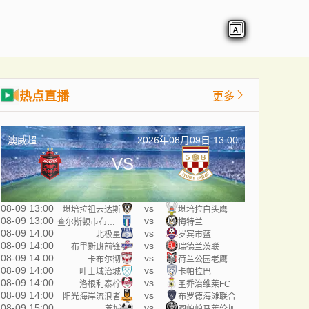
热点直播
更多
澳威超
2026年08月09日 13:00
VS
08-09 13:00
vs
堪培拉祖云达斯
堪培拉白头鹰
08-09 13:00
vs
查尔斯顿市布鲁斯
梅特兰
08-09 14:00
vs
北极星
罗宾市蓝
08-09 14:00
vs
布里斯班前锋
瑞德兰茨联
08-09 14:00
vs
卡布尔彻
荷兰公园老鹰
08-09 14:00
vs
叶士域治城
卡帕拉巴
08-09 14:00
vs
洛根利泰柠
圣乔治维莱FC
08-09 14:00
vs
阳光海岸流浪者
布罗德海滩联合
08-09 15:00
vs
莱城
图帕帕马莱伦加