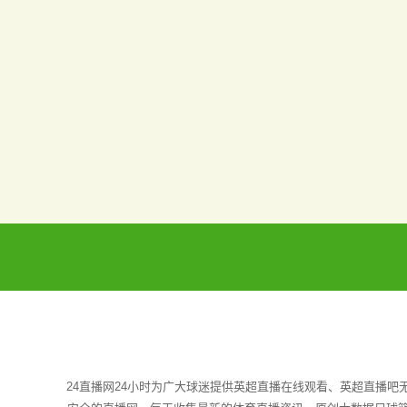
24直播网24小时为广大球迷提供英超直播在线观看、英超直播