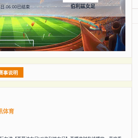
伯利兹女足
日 06:00
已结束
赛事说明
讯体育