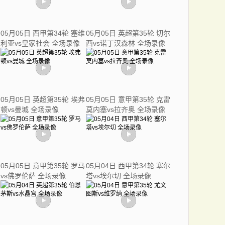
05月05日 西甲第34轮 塞维
05月05日 英超第35轮 切尔
利亚vs皇家社会 全场录像
西vs诺丁汉森林 全场录像
05月05日 英超第35轮 埃弗
05月05日 意甲第35轮 克雷
顿vs曼城 全场录像
莫内塞vs拉齐奥 全场录像
05月05日 意甲第35轮 罗马
05月04日 西甲第34轮 塞尔
vs佛罗伦萨 全场录像
塔vs埃尔切 全场录像