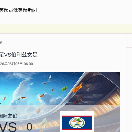
英超录像
英超新闻
足
足VS伯利兹女足
6年06月05日 06:00
国际友谊
VS
0