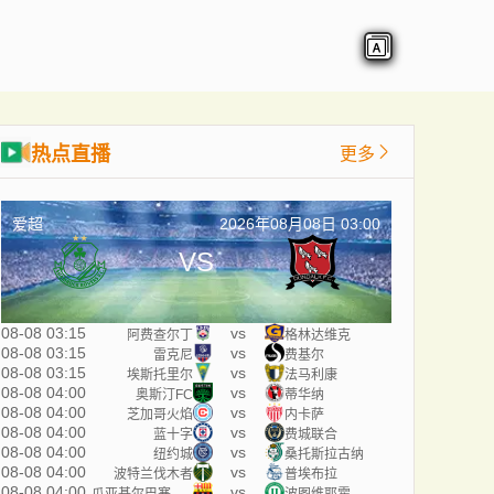
热点直播
更多
爱超
2026年08月08日 03:00
VS
08-08 03:15
vs
阿费查尔丁
格林达维克
08-08 03:15
vs
雷克尼
费基尔
08-08 03:15
vs
埃斯托里尔
法马利康
08-08 04:00
vs
奥斯汀FC
蒂华纳
08-08 04:00
vs
芝加哥火焰
内卡萨
08-08 04:00
vs
蓝十字
费城联合
08-08 04:00
vs
纽约城
桑托斯拉古纳
08-08 04:00
vs
波特兰伐木者
普埃布拉
08-08 04:00
vs
瓜亚基尔巴塞罗那
波图维耶霍