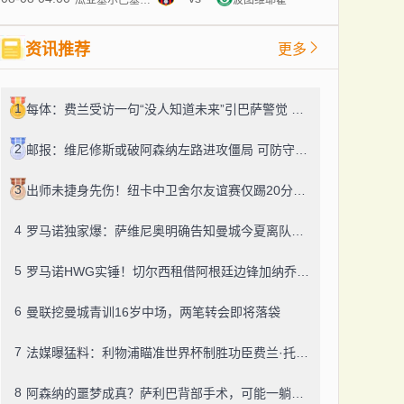
资讯推荐
更多
1
每体：费兰受访一句“没人知道未来”引巴萨警觉 续约绝不大幅加薪
2
邮报：维尼修斯或破阿森纳左路进攻僵局 可防守隐忧扎眼
3
出师未捷身先伤！纽卡中卫舍尔友谊赛仅踢20分钟便因伤提前退场
4
罗马诺独家爆：萨维尼奥明确告知曼城今夏离队，热刺迎来引援良机
5
罗马诺HWG实锤！切尔西租借阿根廷边锋加纳乔，转投维拉藏连锁效应？
6
曼联挖曼城青训16岁中场，两笔转会即将落袋
7
法媒曝猛料：利物浦瞄准世界杯制胜功臣费兰·托雷斯，巴萨今夏愿降价套现
8
阿森纳的噩梦成真？萨利巴背部手术，可能一躺就是五个月