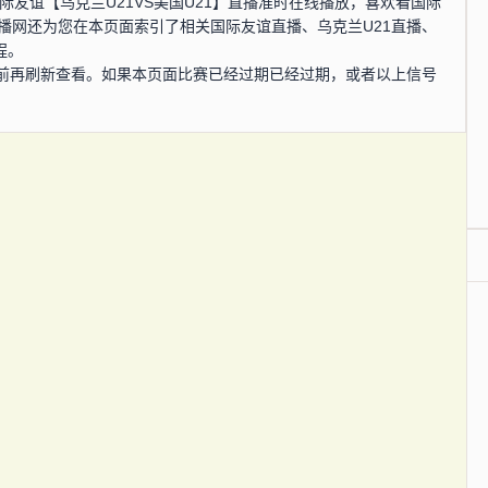
分，国际友谊【乌克兰U21VS美国U21】直播准时在线播放，喜欢看国际
播网还为您在本页面索引了相关国际友谊直播、乌克兰U21直播、
程。
前再刷新查看。如果本页面比赛已经过期已经过期，或者以上信号