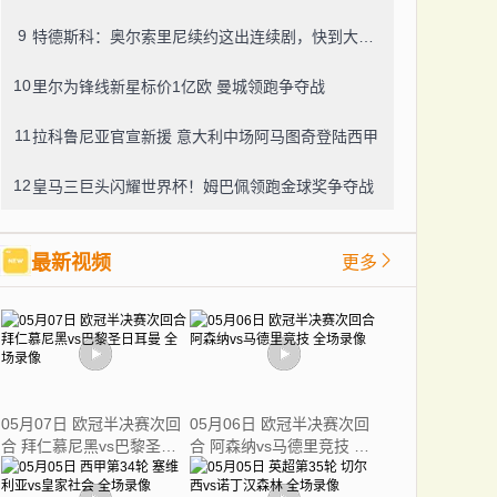
9
特德斯科：奥尔索里尼续约这出连续剧，快到大结局了？
10
里尔为锋线新星标价1亿欧 曼城领跑争夺战
11
拉科鲁尼亚官宣新援 意大利中场阿马图奇登陆西甲
12
皇马三巨头闪耀世界杯！姆巴佩领跑金球奖争夺战
最新视频
更多
05月07日 欧冠半决赛次回
05月06日 欧冠半决赛次回
合 拜仁慕尼黑vs巴黎圣日
合 阿森纳vs马德里竞技 全
耳曼 全场录像
场录像