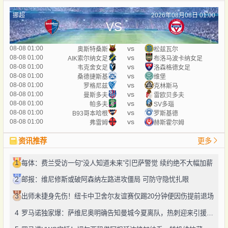
挪超
2026年08月08日 01:00
VS
vs
08-08 01:00
奥斯特桑斯
松兹瓦尔
vs
08-08 01:00
AIK索尔纳女足
布洛马波卡纳女足
vs
08-08 01:00
韦克舍女足
洛森格德女足
vs
08-08 01:00
桑德捷斯基
维堡
vs
08-08 01:00
罗格尼兹
克林斯马
vs
08-08 01:00
曼斯多夫
雷欧贝多夫
vs
08-08 01:00
帕多夫
SV多瑙
vs
08-08 01:00
B93哥本哈根
罗斯基德
vs
08-08 01:00
弗雷姆
赫斯霍尔姆
资讯推荐
更多
1
每体：费兰受访一句“没人知道未来”引巴萨警觉 续约绝不大幅加薪
2
邮报：维尼修斯或破阿森纳左路进攻僵局 可防守隐忧扎眼
3
出师未捷身先伤！纽卡中卫舍尔友谊赛仅踢20分钟便因伤提前退场
4
罗马诺独家爆：萨维尼奥明确告知曼城今夏离队，热刺迎来引援良机