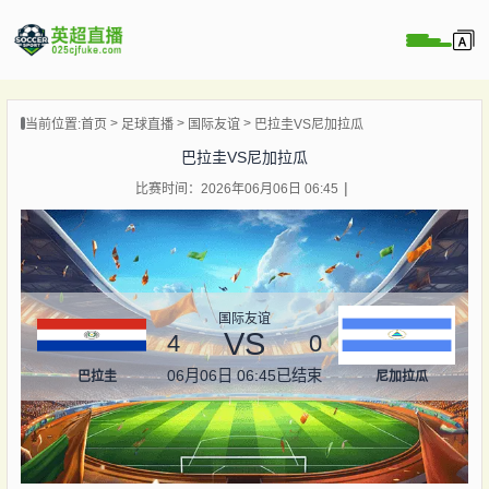
页
当前位置:
首页
足球直播
国际友谊
巴拉圭VS尼加拉瓜
直播
巴拉圭VS尼加拉瓜
直播
比赛时间：2026年06月06日 06:45
直播
录像
新闻
国际友谊
VS
4
0
06月06日 06:45
已结束
巴拉圭
尼加拉瓜