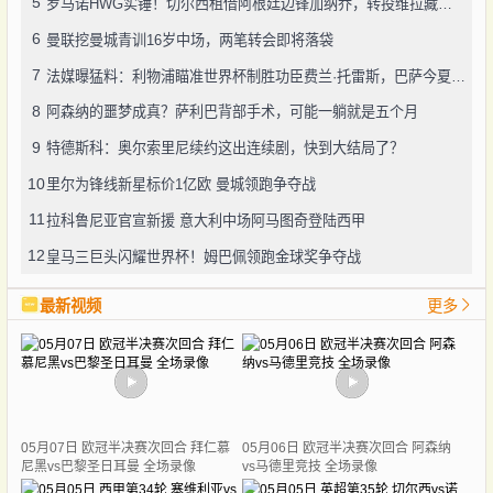
5
罗马诺HWG实锤！切尔西租借阿根廷边锋加纳乔，转投维拉藏连锁效应？
6
曼联挖曼城青训16岁中场，两笔转会即将落袋
7
法媒曝猛料：利物浦瞄准世界杯制胜功臣费兰·托雷斯，巴萨今夏愿降价套现
8
阿森纳的噩梦成真？萨利巴背部手术，可能一躺就是五个月
9
特德斯科：奥尔索里尼续约这出连续剧，快到大结局了？
10
里尔为锋线新星标价1亿欧 曼城领跑争夺战
11
拉科鲁尼亚官宣新援 意大利中场阿马图奇登陆西甲
12
皇马三巨头闪耀世界杯！姆巴佩领跑金球奖争夺战
最新视频
更多
05月07日 欧冠半决赛次回合 拜仁慕
05月06日 欧冠半决赛次回合 阿森纳
尼黑vs巴黎圣日耳曼 全场录像
vs马德里竞技 全场录像