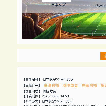
日本女足
06月06
【赛事名称】
日本女足VS南非女足
高清直播
咪咕体育
免费直播
腾
【直播信号】
【赛事分类】
国际友谊
【开赛时间】2026-06-06 14:50
【对阵双方】
日本女足VS南非女足