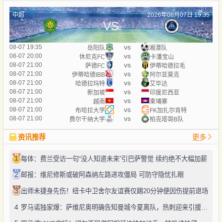
中超
2026年08月07日 19:35
VS
vs
08-07 19:35
岳阳队
湘潭队
vs
08-07 20:00
休尼克FC
卡潘宝山
vs
08-07 21:00
萨德FC
伊蒂哈德拉毛
vs
08-07 21:00
伊蒂哈德IBB
阿尔亚莫克
vs
08-07 21:00
哈德拉玛特
艾毕达
vs
08-07 21:00
新加坡
印度尼西亚
vs
08-07 21:00
越南
柬埔寨
vs
08-07 21:00
布哈拉大学
FK加扎尔肯特
vs
08-07 21:00
费尔干纳大学
柏克塔哥B队
资讯推荐
更多
1
每体：费兰受访一句“没人知道未来”引巴萨警觉 续约绝不大幅加薪
2
邮报：维尼修斯或破阿森纳左路进攻僵局 可防守隐忧扎眼
3
出师未捷身先伤！纽卡中卫舍尔友谊赛仅踢20分钟便因伤提前退场
4
罗马诺独家爆：萨维尼奥明确告知曼城今夏离队，热刺迎来引援良机