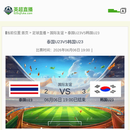
页
当前位置:
首页
足球直播
国际友谊
泰国U23VS韩国U23
直播
泰国U23VS韩国U23
直播
比赛时间：2026年06月06日 19:00
直播
录像
新闻
国际友谊
VS
2
3
06月06日 19:00
已结束
泰国U23
韩国U23