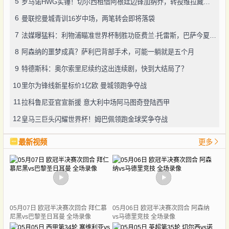
5
罗马诺HWG实锤！切尔西租借阿根廷边锋加纳乔，转投维拉藏连锁效应？
6
曼联挖曼城青训16岁中场，两笔转会即将落袋
7
法媒曝猛料：利物浦瞄准世界杯制胜功臣费兰·托雷斯，巴萨今夏愿降价套现
8
阿森纳的噩梦成真？萨利巴背部手术，可能一躺就是五个月
9
特德斯科：奥尔索里尼续约这出连续剧，快到大结局了？
10
里尔为锋线新星标价1亿欧 曼城领跑争夺战
11
拉科鲁尼亚官宣新援 意大利中场阿马图奇登陆西甲
12
皇马三巨头闪耀世界杯！姆巴佩领跑金球奖争夺战
最新视频
更多
05月07日 欧冠半决赛次回合 拜仁慕
05月06日 欧冠半决赛次回合 阿森纳
尼黑vs巴黎圣日耳曼 全场录像
vs马德里竞技 全场录像