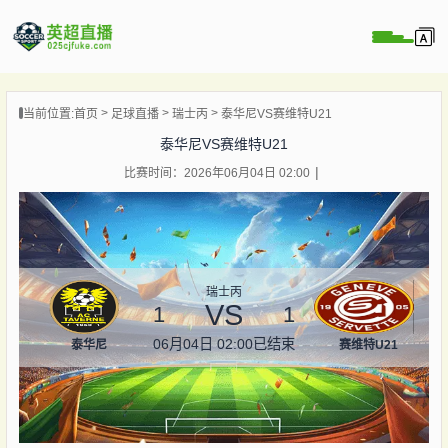
页
当前位置:
首页
足球直播
瑞士丙
泰华尼VS赛维特U21
直播
泰华尼VS赛维特U21
直播
比赛时间：2026年06月04日 02:00
直播
录像
新闻
瑞士丙
VS
1
1
06月04日 02:00
已结束
泰华尼
赛维特U21