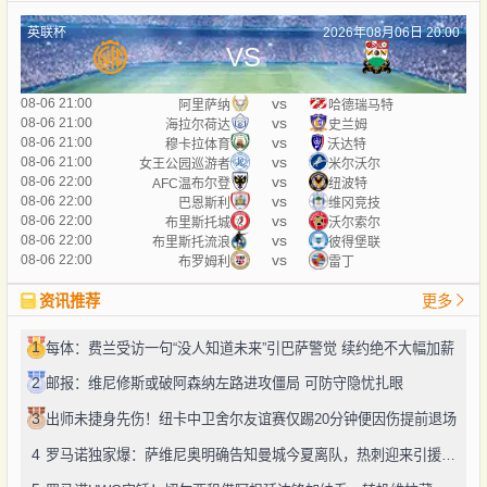
英联杯
2026年08月06日 20:00
VS
vs
08-06 21:00
阿里萨纳
哈德瑞马特
vs
08-06 21:00
海拉尔荷达
史兰姆
vs
08-06 21:00
穆卡拉体育
沃达特
vs
08-06 21:00
女王公园巡游者
米尔沃尔
vs
08-06 22:00
AFC温布尔登
纽波特
vs
08-06 22:00
巴恩斯利
维冈竞技
vs
08-06 22:00
布里斯托城
沃尔索尔
vs
08-06 22:00
布里斯托流浪
彼得堡联
vs
08-06 22:00
布罗姆利
雷丁
资讯推荐
更多
1
每体：费兰受访一句“没人知道未来”引巴萨警觉 续约绝不大幅加薪
2
邮报：维尼修斯或破阿森纳左路进攻僵局 可防守隐忧扎眼
3
出师未捷身先伤！纽卡中卫舍尔友谊赛仅踢20分钟便因伤提前退场
4
罗马诺独家爆：萨维尼奥明确告知曼城今夏离队，热刺迎来引援良机