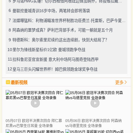
5
罗马诺HWG实锤！切尔西租借阿根廷边锋加纳乔，转投维拉藏连锁效应？
6
曼联挖曼城青训16岁中场，两笔转会即将落袋
7
法媒曝猛料：利物浦瞄准世界杯制胜功臣费兰·托雷斯，巴萨今夏愿降价套现
8
阿森纳的噩梦成真？萨利巴背部手术，可能一躺就是五个月
9
特德斯科：奥尔索里尼续约这出连续剧，快到大结局了？
10
里尔为锋线新星标价1亿欧 曼城领跑争夺战
11
拉科鲁尼亚官宣新援 意大利中场阿马图奇登陆西甲
12
皇马三巨头闪耀世界杯！姆巴佩领跑金球奖争夺战
最新视频
更多
05月07日 欧冠半决赛次回合 拜仁慕
05月06日 欧冠半决赛次回合 阿森纳
尼黑vs巴黎圣日耳曼 全场录像
vs马德里竞技 全场录像