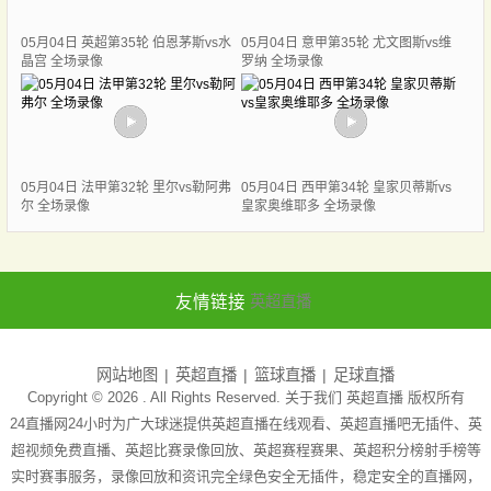
05月04日 英超第35轮 伯恩茅斯vs水
05月04日 意甲第35轮 尤文图斯vs维
晶宫 全场录像
罗纳 全场录像
05月04日 法甲第32轮 里尔vs勒阿弗
05月04日 西甲第34轮 皇家贝蒂斯vs
尔 全场录像
皇家奥维耶多 全场录像
友情链接
英超直播
网站地图
英超直播
篮球直播
足球直播
Copyright © 2026 . All Rights Reserved. 关于我们
英超直播
版权所有
24直播网24小时为广大球迷提供英超直播在线观看、英超直播吧无插件、英
超视频免费直播、英超比赛录像回放、英超赛程赛果、英超积分榜射手榜等
实时赛事服务，录像回放和资讯完全绿色安全无插件，稳定安全的直播网，