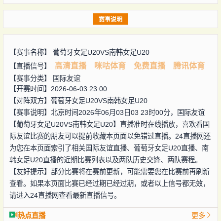
赛事说明
【赛事名称】
葡萄牙女足U20VS南韩女足U20
高清直播
咪咕体育
免费直播
腾讯体育
【直播信号】
【赛事分类】
国际友谊
【开赛时间】2026-06-03 23:00
【对阵双方】
葡萄牙女足U20VS南韩女足U20
【赛事说明】北京时间2026年06月03日03 23时00分，国际友谊
【葡萄牙女足U20VS南韩女足U20】直播准时在线播放，喜欢看国
际友谊比赛的朋友可以提前收藏本页面以免错过直播。24直播网还
为您在本页面索引了相关国际友谊直播、葡萄牙女足U20直播、南
韩女足U20直播的近期比赛列表以及两队历史交锋、两队赛程。
【友好提示】部分比赛将在赛前更新，可能需要您在比赛前再刷新
查看。如果本页面比赛已经过期已经过期，或者以上信号都无效，
请进入24直播网查看最新直播信号。
热点直播
更多