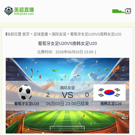
页
当前位置:
首页
足球直播
国际友谊
葡萄牙女足U20VS南韩女足U20
直播
葡萄牙女足U20VS南韩女足U20
直播
比赛时间：2026年06月03日 23:00
直播
录像
新闻
国际友谊
VS
2
0
06月03日 23:00
已结束
葡萄牙女足U20
南韩女足U20