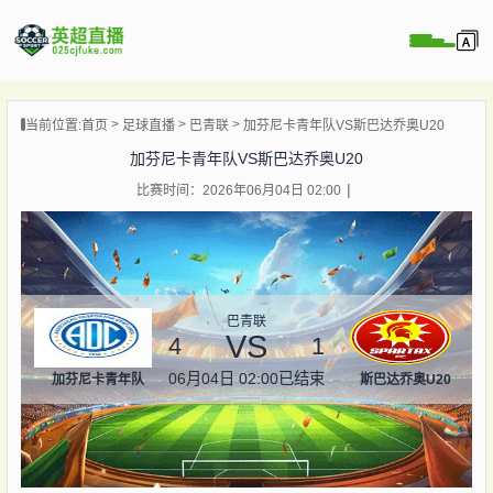
页
当前位置:
首页
足球直播
巴青联
加芬尼卡青年队VS斯巴达乔奥U20
直播
加芬尼卡青年队VS斯巴达乔奥U20
直播
比赛时间：2026年06月04日 02:00
直播
录像
新闻
巴青联
VS
4
1
06月04日 02:00
已结束
加芬尼卡青年队
斯巴达乔奥U20