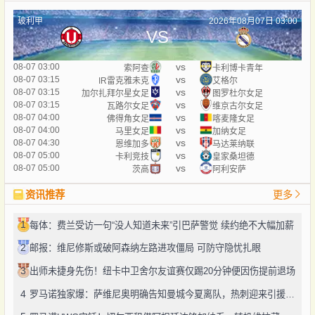
玻利甲
2026年08月07日 03:00
VS
vs
08-07 03:00
索阿查
卡利博卡青年
vs
08-07 03:15
IR雷克雅未克
艾格尔
vs
08-07 03:15
加尔扎拜尔星女足
图罗杜尔女足
vs
08-07 03:15
瓦路尔女足
维京古尔女足
vs
08-07 04:00
佛得角女足
喀麦隆女足
vs
08-07 04:00
马里女足
加纳女足
vs
08-07 04:30
恩维加多
马达莱纳联
vs
08-07 05:00
卡利竞技
皇家桑坦德
vs
08-07 05:00
茨高
阿利安萨
资讯推荐
更多
1
每体：费兰受访一句“没人知道未来”引巴萨警觉 续约绝不大幅加薪
2
邮报：维尼修斯或破阿森纳左路进攻僵局 可防守隐忧扎眼
3
出师未捷身先伤！纽卡中卫舍尔友谊赛仅踢20分钟便因伤提前退场
4
罗马诺独家爆：萨维尼奥明确告知曼城今夏离队，热刺迎来引援良机