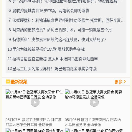
5
罗马诺HWG实锤！切尔西租借阿根廷边锋加纳乔，转投维拉藏连锁效应？
6
曼联挖曼城青训16岁中场，两笔转会即将落袋
7
法媒曝猛料：利物浦瞄准世界杯制胜功臣费兰·托雷斯，巴萨今夏愿降价套现
8
阿森纳的噩梦成真？萨利巴背部手术，可能一躺就是五个月
9
特德斯科：奥尔索里尼续约这出连续剧，快到大结局了？
10
里尔为锋线新星标价1亿欧 曼城领跑争夺战
11
拉科鲁尼亚官宣新援 意大利中场阿马图奇登陆西甲
12
皇马三巨头闪耀世界杯！姆巴佩领跑金球奖争夺战
最新视频
更多
05月07日 欧冠半决赛次回合 拜仁慕
05月06日 欧冠半决赛次回合 阿森纳
尼黑vs巴黎圣日耳曼 全场录像
vs马德里竞技 全场录像