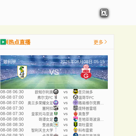
热点直播
更多
玻利甲
2026年08月08日 05:15
VS
08-08 06:30
vs
欧帕尔利奥
圣贝纳多
08-08 07:00
vs
弗尔戈FC
温哥华FC
08-08 07:00
vs
奥兰多荣耀女足
路易维尔竞赛女足
08-08 07:30
vs
塞阿拉
庞特普雷塔
08-08 07:30
vs
皇家托马亚波
奥鲁罗
08-08 08:00
vs
哥谭女足
圣地亚哥波浪女足
08-08 08:30
vs
奎迪奥
哥杜雷亚
08-08 08:30
vs
智利天主大学
科布雷索
08-08 08:30
vs
卡洛里
内皮尔市流浪