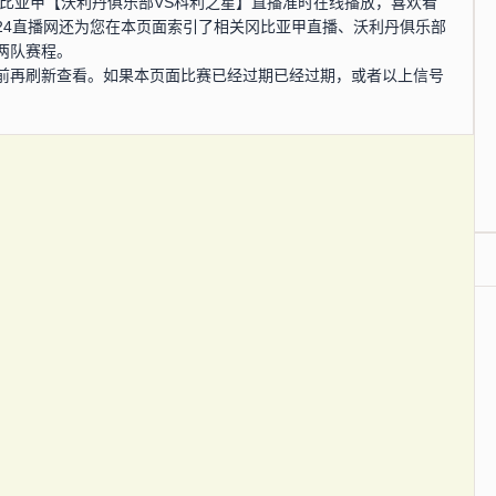
0分，冈比亚甲【沃利丹俱乐部VS科利之星】直播准时在线播放，喜欢看
24直播网还为您在本页面索引了相关冈比亚甲直播、沃利丹俱乐部
两队赛程。
前再刷新查看。如果本页面比赛已经过期已经过期，或者以上信号