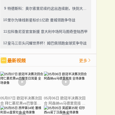
9
特德斯科：奥尔索里尼续约这出连续剧，快到大结局了？
10
里尔为锋线新星标价1亿欧 曼城领跑争夺战
11
拉科鲁尼亚官宣新援 意大利中场阿马图奇登陆西甲
12
皇马三巨头闪耀世界杯！姆巴佩领跑金球奖争夺战
最新视频
更多
05月07日 欧冠半决赛次回
05月06日 欧冠半决赛次回
合 拜仁慕尼黑vs巴黎圣日
合 阿森纳vs马德里竞技 全
耳曼 全场录像
场录像