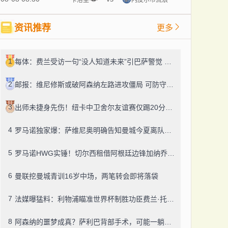
资讯推荐
更多
1
每体：费兰受访一句“没人知道未来”引巴萨警觉 续约绝不大幅加薪
2
邮报：维尼修斯或破阿森纳左路进攻僵局 可防守隐忧扎眼
3
出师未捷身先伤！纽卡中卫舍尔友谊赛仅踢20分钟便因伤提前退场
4
罗马诺独家爆：萨维尼奥明确告知曼城今夏离队，热刺迎来引援良机
5
罗马诺HWG实锤！切尔西租借阿根廷边锋加纳乔，转投维拉藏连锁效应？
6
曼联挖曼城青训16岁中场，两笔转会即将落袋
7
法媒曝猛料：利物浦瞄准世界杯制胜功臣费兰·托雷斯，巴萨今夏愿降价套现
8
阿森纳的噩梦成真？萨利巴背部手术，可能一躺就是五个月