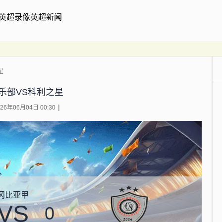
英超录像
英超新闻
星
乐部VS科利之星
6年06月04日 00:30
冈比亚甲
VS
0