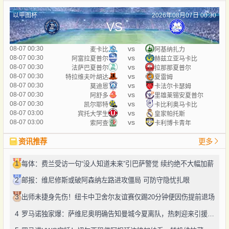
以甲图杯
2026年08月07日 00:30
VS
vs
08-07 00:30
麦卡比
阿基纳扎力
vs
08-07 00:30
阿富拉夏普尔
赫兹立亚马卡比
vs
08-07 00:30
法萨巴夏普尔
拉那那夏普尔
vs
08-07 00:30
特拉维夫叶胡达
夏雷姆
vs
08-07 00:30
莫迪恩
卡法尔卡瑟姆
vs
08-07 00:30
阿舒多
里雄莱锡安夏普尔
vs
08-07 00:30
凯尔耶特
卡比利奥马卡比
vs
08-07 03:00
宾托大学生
皇家帕托斯
vs
08-07 03:00
索阿查
卡利博卡青年
资讯推荐
更多
1
每体：费兰受访一句“没人知道未来”引巴萨警觉 续约绝不大幅加薪
2
邮报：维尼修斯或破阿森纳左路进攻僵局 可防守隐忧扎眼
3
出师未捷身先伤！纽卡中卫舍尔友谊赛仅踢20分钟便因伤提前退场
4
罗马诺独家爆：萨维尼奥明确告知曼城今夏离队，热刺迎来引援良机