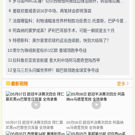
5
罗马诺HWG实锤！切尔西租借阿根廷边锋加纳乔，转投维拉藏连锁效应？
6
曼联挖曼城青训16岁中场，两笔转会即将落袋
7
法媒曝猛料：利物浦瞄准世界杯制胜功臣费兰·托雷斯，巴萨今夏愿降价套现
8
阿森纳的噩梦成真？萨利巴背部手术，可能一躺就是五个月
9
特德斯科：奥尔索里尼续约这出连续剧，快到大结局了？
10
里尔为锋线新星标价1亿欧 曼城领跑争夺战
11
拉科鲁尼亚官宣新援 意大利中场阿马图奇登陆西甲
12
皇马三巨头闪耀世界杯！姆巴佩领跑金球奖争夺战
最新视频
更多
05月07日 欧冠半决赛次回合 拜仁慕
05月06日 欧冠半决赛次回合 阿森纳
尼黑vs巴黎圣日耳曼 全场录像
vs马德里竞技 全场录像