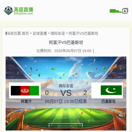
页
当前位置:
首页
足球直播
国际友谊
阿富汗VS巴基斯坦
直播
阿富汗VS巴基斯坦
直播
比赛时间：2026年06月07日 19:00
直播
录像
新闻
国际友谊
VS
0
2
06月07日 19:00
已结束
阿富汗
巴基斯坦