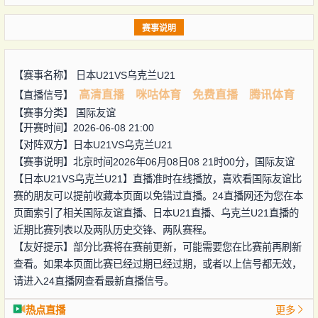
赛事说明
【赛事名称】
日本U21VS乌克兰U21
高清直播
咪咕体育
免费直播
腾讯体育
【直播信号】
【赛事分类】
国际友谊
【开赛时间】2026-06-08 21:00
【对阵双方】
日本U21VS乌克兰U21
【赛事说明】北京时间2026年06月08日08 21时00分，国际友谊
【日本U21VS乌克兰U21】直播准时在线播放，喜欢看国际友谊比
赛的朋友可以提前收藏本页面以免错过直播。24直播网还为您在本
页面索引了相关国际友谊直播、日本U21直播、乌克兰U21直播的
近期比赛列表以及两队历史交锋、两队赛程。
【友好提示】部分比赛将在赛前更新，可能需要您在比赛前再刷新
查看。如果本页面比赛已经过期已经过期，或者以上信号都无效，
请进入24直播网查看最新直播信号。
热点直播
更多