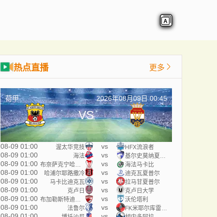
热点直播
更多
荷甲
2026年08月09日 00:45
VS
08-09 01:00
vs
渥太华竞技
HFX流浪者
08-09 01:00
vs
海法
基尔史莫纳夏普尔
08-09 01:00
vs
布奈萨克宁哈普尔
海法马卡比
08-09 01:00
vs
哈浦尔耶路撒冷
迪克瓦夏普尔
08-09 01:00
vs
马卡比迪克瓦
拉马甘夏普尔
08-09 01:00
vs
克卢日
克卢日大学
08-09 01:00
vs
布加勒斯特迪纳摩
沃伦塔利
08-09 01:00
vs
法鲁尔
FK米耶尔库雷亚丘克
08-09 01:00
vs
博托沙尼
胡内多阿拉