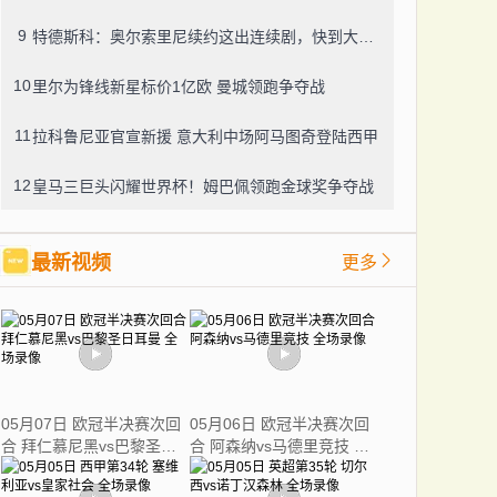
9
特德斯科：奥尔索里尼续约这出连续剧，快到大结局了？
10
里尔为锋线新星标价1亿欧 曼城领跑争夺战
11
拉科鲁尼亚官宣新援 意大利中场阿马图奇登陆西甲
12
皇马三巨头闪耀世界杯！姆巴佩领跑金球奖争夺战
最新视频
更多
05月07日 欧冠半决赛次回
05月06日 欧冠半决赛次回
合 拜仁慕尼黑vs巴黎圣日
合 阿森纳vs马德里竞技 全
耳曼 全场录像
场录像