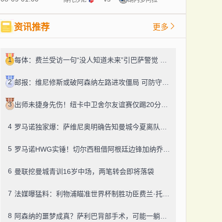
资讯推荐
更多
1
每体：费兰受访一句“没人知道未来”引巴萨警觉 续约绝不大幅加薪
2
邮报：维尼修斯或破阿森纳左路进攻僵局 可防守隐忧扎眼
3
出师未捷身先伤！纽卡中卫舍尔友谊赛仅踢20分钟便因伤提前退场
4
罗马诺独家爆：萨维尼奥明确告知曼城今夏离队，热刺迎来引援良机
5
罗马诺HWG实锤！切尔西租借阿根廷边锋加纳乔，转投维拉藏连锁效应？
6
曼联挖曼城青训16岁中场，两笔转会即将落袋
7
法媒曝猛料：利物浦瞄准世界杯制胜功臣费兰·托雷斯，巴萨今夏愿降价套现
8
阿森纳的噩梦成真？萨利巴背部手术，可能一躺就是五个月