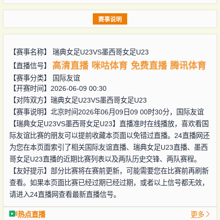
赛事说明
【赛事名称】
瑞典女足U23VS墨西哥女足U23
高清直播
咪咕体育
免费直播
腾讯体育
【直播信号】
【赛事分类】
国际友谊
【开赛时间】2026-06-09 00:30
【对阵双方】
瑞典女足U23VS墨西哥女足U23
【赛事说明】北京时间2026年06月09日09 00时30分，国际友谊
【瑞典女足U23VS墨西哥女足U23】直播准时在线播放，喜欢看国
际友谊比赛的朋友可以提前收藏本页面以免错过直播。24直播网还
为您在本页面索引了相关国际友谊直播、瑞典女足U23直播、墨西
哥女足U23直播的近期比赛列表以及两队历史交锋、两队赛程。
【友好提示】部分比赛将在赛前更新，可能需要您在比赛前再刷新
查看。如果本页面比赛已经过期已经过期，或者以上信号都无效，
请进入24直播网查看最新直播信号。
热点直播
更多