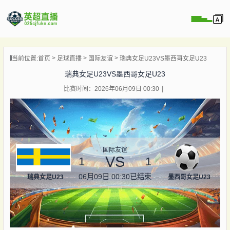
页
当前位置:
首页
足球直播
国际友谊
瑞典女足U23VS墨西哥女足U23
直播
瑞典女足U23VS墨西哥女足U23
直播
比赛时间：2026年06月09日 00:30
直播
录像
新闻
国际友谊
VS
1
1
06月09日 00:30
已结束
瑞典女足U23
墨西哥女足U23