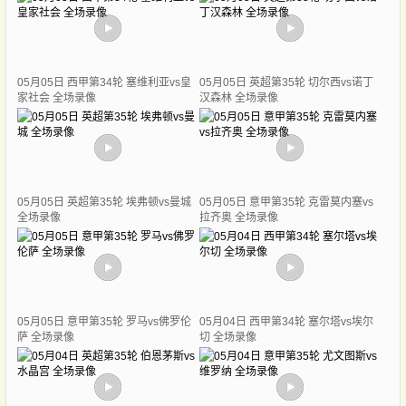
05月05日 西甲第34轮 塞维利亚vs皇
05月05日 英超第35轮 切尔西vs诺丁
家社会 全场录像
汉森林 全场录像
05月05日 英超第35轮 埃弗顿vs曼城
05月05日 意甲第35轮 克雷莫内塞vs
全场录像
拉齐奥 全场录像
05月05日 意甲第35轮 罗马vs佛罗伦
05月04日 西甲第34轮 塞尔塔vs埃尔
萨 全场录像
切 全场录像