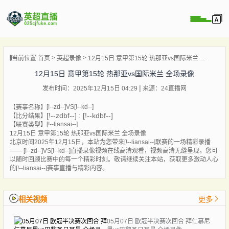
页
当前位置:
首页
英超录像
12月15日 意甲第15轮 热那亚vs国际米兰 全场录像
直播
12月15日 意甲第15轮 热那亚vs国际米兰 全场录像
直播
发布时间：2025年12月15日 04:29
来源：24直播网
直播
[!--zd--]VS[!--kd--]
录像
【赛事名称】
[!--zdbf--] : [!--kdbf--]
【比分结果】
新闻
[!--liansai--]
【联赛类型】
12月15日 意甲第15轮 热那亚vs国际米兰 全场录像
北京时间2025年12月15日，本站为您带来[!--liansai--]联赛的一场精彩录播
—— [!--zd--]VS[!--kd--]直播录像视频在线高清观看，视频高清无缝呈现，您可
以随时回顾比赛中的每一个精彩时刻。敬请继续关注本站，获取更多激动人心
的[!--liansai--]赛事直播与精彩内容。
相关视频
更多
05月07日 欧冠半决赛次回合 拜仁慕尼