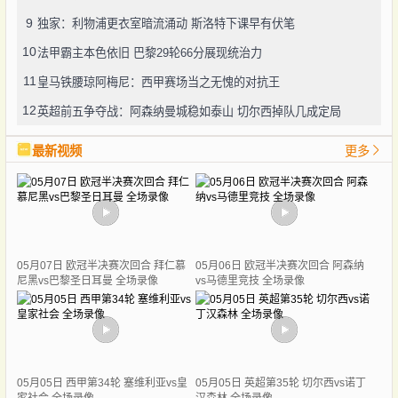
9
独家：利物浦更衣室暗流涌动 斯洛特下课早有伏笔
10
法甲霸主本色依旧 巴黎29轮66分展现统治力
11
皇马铁腰琼阿梅尼：西甲赛场当之无愧的对抗王
12
英超前五争夺战：阿森纳曼城稳如泰山 切尔西掉队几成定局
最新视频
更多
05月07日 欧冠半决赛次回合 拜仁慕
05月06日 欧冠半决赛次回合 阿森纳
尼黑vs巴黎圣日耳曼 全场录像
vs马德里竞技 全场录像
05月05日 西甲第34轮 塞维利亚vs皇
05月05日 英超第35轮 切尔西vs诺丁