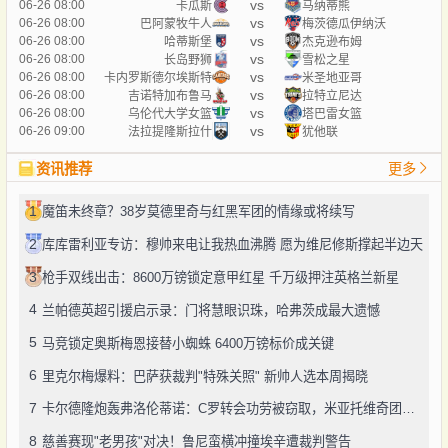
vs
06-26 08:00
卡瓜斯
马纳蒂熊
vs
06-26 08:00
巴阿蒙牧牛人
梅茨德瓜伊纳沃
vs
06-26 08:00
哈蒂斯堡
杰克逊布姆
vs
06-26 08:00
长岛野狮
雪松之星
vs
06-26 08:00
卡内罗斯德尔埃斯特
米圣地亚哥
vs
06-26 08:00
吉诺特加布鲁马
拉特立尼达
vs
06-26 08:00
乌伦代大学女篮
塔巴雷女篮
vs
06-26 09:00
法拉提隆斯拉什
犹他联
资讯推荐
更多
1
魔笛未终章？38岁莫德里奇与红黑军团的情缘或将续写
2
库库雷利亚专访：穆帅来电让我热血沸腾 愿为维尼修斯撑起半边天
3
枪手双线出击：8600万镑锁定意甲红星 千万级押注英格兰新星
4
兰帕德英超引援启示录：门将慧眼识珠，哈弗茨成最大遗憾
5
马竞锁定奥斯梅恩接替小蜘蛛 6400万镑标价成关键
6
里克尔梅爆料：巴萨获裁判"特殊关照" 新帅人选本周揭晓
7
卡尔德隆炮轰弗洛伦蒂诺：C罗转会功劳被窃取，米亚托维奇团队才该被铭记
8
慈善赛现"老男孩"对决！鲁尼蛮横冲撞埃辛遭裁判警告