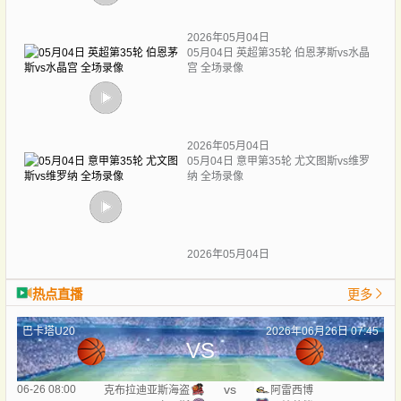
2026年05月04日
05月04日 英超第35轮 伯恩茅斯vs水晶
宫 全场录像
2026年05月04日
05月04日 意甲第35轮 尤文图斯vs维罗
纳 全场录像
2026年05月04日
热点直播
更多
巴卡塔U20
2026年06月26日 07:45
VS
vs
06-26 08:00
克布拉迪亚斯海盗
阿雷西博