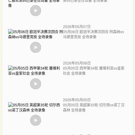
黑vs巴黎圣日耳曼 全场录像
2026年05月07日
05月06日 欧冠半决赛次回合 阿森纳vs
马德里竞技 全场录像
2026年05月06日
05月05日 西甲第34轮 塞维利亚vs皇家
社会 全场录像
2026年05月05日
05月05日 英超第35轮 切尔西vs诺丁汉
森林 全场录像