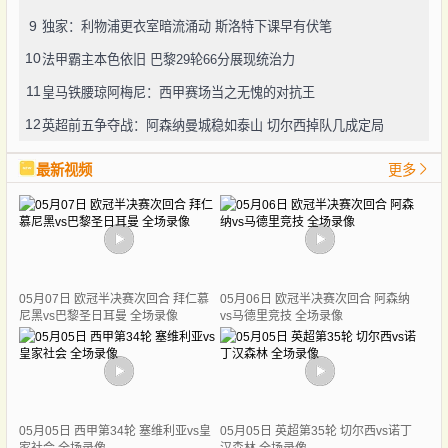
9
独家：利物浦更衣室暗流涌动 斯洛特下课早有伏笔
10
法甲霸主本色依旧 巴黎29轮66分展现统治力
11
皇马铁腰琼阿梅尼：西甲赛场当之无愧的对抗王
12
英超前五争夺战：阿森纳曼城稳如泰山 切尔西掉队几成定局
最新视频
更多
05月07日 欧冠半决赛次回合 拜仁慕
05月06日 欧冠半决赛次回合 阿森纳
尼黑vs巴黎圣日耳曼 全场录像
vs马德里竞技 全场录像
05月05日 西甲第34轮 塞维利亚vs皇
05月05日 英超第35轮 切尔西vs诺丁