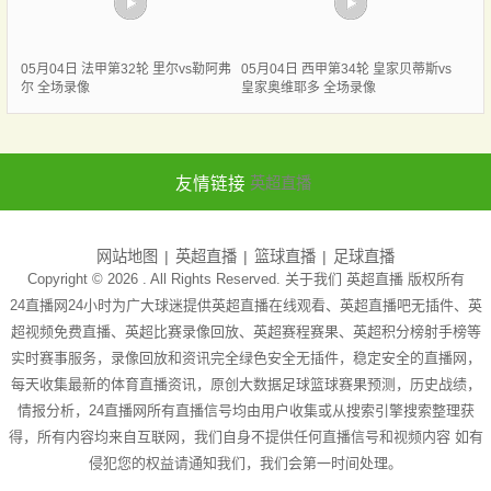
05月04日 法甲第32轮 里尔vs勒阿弗
05月04日 西甲第34轮 皇家贝蒂斯vs
尔 全场录像
皇家奥维耶多 全场录像
友情链接
英超直播
网站地图
英超直播
篮球直播
足球直播
Copyright © 2026 . All Rights Reserved. 关于我们
英超直播
版权所有
24直播网24小时为广大球迷提供英超直播在线观看、英超直播吧无插件、英
超视频免费直播、英超比赛录像回放、英超赛程赛果、英超积分榜射手榜等
实时赛事服务，录像回放和资讯完全绿色安全无插件，稳定安全的直播网，
每天收集最新的体育直播资讯，原创大数据足球篮球赛果预测，历史战绩，
情报分析，24直播网所有直播信号均由用户收集或从搜索引擎搜索整理获
得，所有内容均来自互联网，我们自身不提供任何直播信号和视频内容 如有
侵犯您的权益请通知我们，我们会第一时间处理。