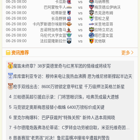
vs
06-26 08:00
卡瓜斯
马纳蒂熊
vs
06-26 08:00
巴阿蒙牧牛人
梅茨德瓜伊纳沃
vs
06-26 08:00
哈蒂斯堡
杰克逊布姆
vs
06-26 08:00
长岛野狮
雪松之星
vs
06-26 08:00
卡内罗斯德尔埃斯特
米圣地亚哥
vs
06-26 08:00
吉诺特加布鲁马
拉特立尼达
vs
06-26 08:00
乌伦代大学女篮
塔巴雷女篮
vs
06-26 09:00
法拉提隆斯拉什
犹他联
资讯推荐
更多
1
魔笛未终章？38岁莫德里奇与红黑军团的情缘或将续写
2
库库雷利亚专访：穆帅来电让我热血沸腾 愿为维尼修斯撑起半边天
3
枪手双线出击：8600万镑锁定意甲红星 千万级押注英格兰新星
4
兰帕德英超引援启示录：门将慧眼识珠，哈弗茨成最大遗憾
5
马竞锁定奥斯梅恩接替小蜘蛛 6400万镑标价成关键
6
里克尔梅爆料：巴萨获裁判"特殊关照" 新帅人选本周揭晓
7
卡尔德隆炮轰弗洛伦蒂诺：C罗转会功劳被窃取，米亚托维奇团队才该被铭记
8
慈善赛现"老男孩"对决！鲁尼蛮横冲撞埃辛遭裁判警告