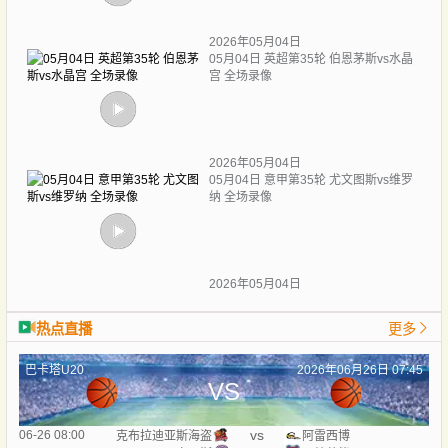
2026年05月04日
05月04日 英超第35轮 伯恩茅斯vs水晶
宫 全场录像
2026年05月04日
05月04日 意甲第35轮 尤文图斯vs维罗
纳 全场录像
2026年05月04日
热点直播
更多
巴卡塔U20
2026年06月26日 07:45
VS
vs
06-26 08:00
克布拉迪亚斯海盗
阿雷西博