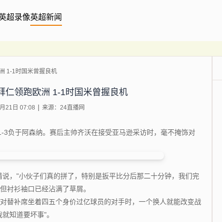
英超录像
英超新闻
 1-1时国米曾握良机
仁领跑欧洲 1-1时国米曾握良机
21日 07:08
来源：24直播网
-3负于阿森纳。赛后主帅齐沃在接受亚马逊采访时，毫不掩饰对
说，"小伙子们真的拼了，特别是扳平比分后那二十分钟，我们完
，但衬衫袖口已经沾满了草屑。
对替补席坐着四五个身价过亿球员的对手时，一个换人就能改变战
我就知道要坏事"。