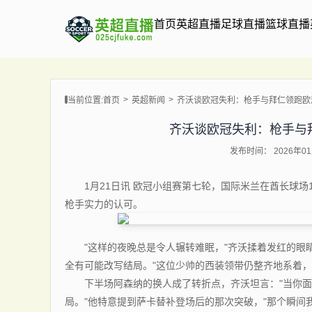
首页
英超直播
足球直播
篮球直播
当前位置:
首页
英超新闻
齐沃谈欧冠失利：枪手与拜仁领跑欧洲
齐沃谈欧冠失利：枪手与拜
发布时间： 2026年01月
1月21日讯 欧冠小组赛第七轮，国际米兰在酋长球场1
枪手实力的认可。
"这样的夜晚总是令人辗转难眠，"齐沃揉着发红的眼睛
全有可能改写结局。"这位少帅的西装领带仍整齐地系着
下半场阿森纳的换人成了转折点，齐沃坦言："当你面
局。"他特意提到萨卡替补登场后的那次突破，"那个瞬间