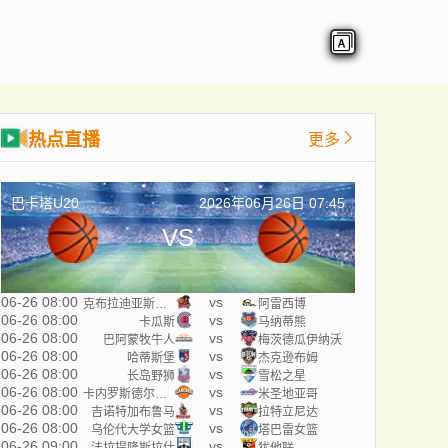
热点直播
更多
巴卡塔U20
2026年06月26日 07:45
VS
06-26 08:00
vs
克布拉迪亚斯海盗
阿雷西博
06-26 08:00
vs
卡瓜斯
马纳蒂熊
06-26 08:00
vs
巴阿蒙牧牛人
梅茨德瓜伊纳沃
06-26 08:00
vs
哈蒂斯堡
杰克逊布姆
06-26 08:00
vs
长岛野狮
雪松之星
06-26 08:00
vs
卡内罗斯德尔埃斯特
米圣地亚哥
06-26 08:00
vs
吉诺特加布鲁马
拉特立尼达
06-26 08:00
vs
乌伦代大学女篮
塔巴雷女篮
06-26 09:00
vs
法拉提隆斯拉什
犹他联