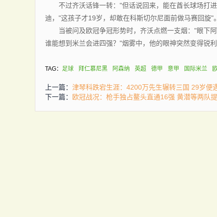
不过齐沃话锋一转："但话说回来，能在酋长球场打进一
迪，"这孩子才19岁，却敢在科斯切尔尼面前做马赛回旋"
当被问及欧冠争冠形势时，齐沃点燃一支烟："眼下阿
谁能想到米兰会进四强？"烟雾中，他的眼神突然变得锐利
TAG：
足球
拜仁慕尼黑
阿森纳
英超
德甲
意甲
国际米兰
上一篇：
津琴科跌宕生涯：4200万先生辗转三国 29岁便
下一篇：
欧冠战况：枪手独占鳌头直通16强 黄潜等两队