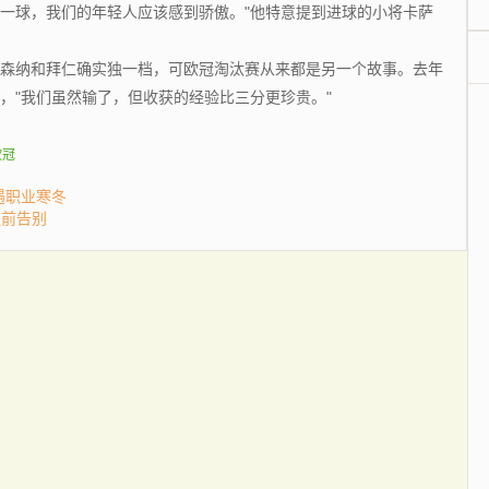
球，我们的年轻人应该感到骄傲。"他特意提到进球的小将卡萨
。
森纳和拜仁确实独一档，可欧冠淘汰赛从来都是另一个故事。去年
，"我们虽然输了，但收获的经验比三分更珍贵。"
欧冠
遇职业寒冬
提前告别