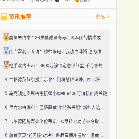
资讯推荐
更多
1
魔笛未终章？38岁莫德里奇与红黑军团的情缘或将续写
2
库库雷利亚专访：穆帅来电让我热血沸腾 愿为维尼修斯撑起半边天
3
枪手双线出击：8600万镑锁定意甲红星 千万级押注英格兰新星
4
兰帕德英超引援启示录：门将慧眼识珠，哈弗茨成最大遗憾
5
马竞锁定奥斯梅恩接替小蜘蛛 6400万镑标价成关键
6
里克尔梅爆料：巴萨获裁判"特殊关照" 新帅人选本周揭晓
7
卡尔德隆炮轰弗洛伦蒂诺：C罗转会功劳被窃取，米亚托维奇团队才该被铭记
8
慈善赛现"老男孩"对决！鲁尼蛮横冲撞埃辛遭裁判警告