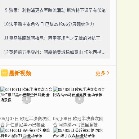
9
独家：利物浦更衣室暗流涌动 斯洛特下课早有伏笔
10
法甲霸主本色依旧 巴黎29轮66分展现统治力
11
皇马铁腰琼阿梅尼：西甲赛场当之无愧的对抗王
12
英超前五争夺战：阿森纳曼城稳如泰山 切尔西掉队几成定局
最新视频
更多
05月07日 欧冠半决赛次回
05月06日 欧冠半决赛次回
合 拜仁慕尼黑vs巴黎圣日
合 阿森纳vs马德里竞技 全
耳曼 全场录像
场录像