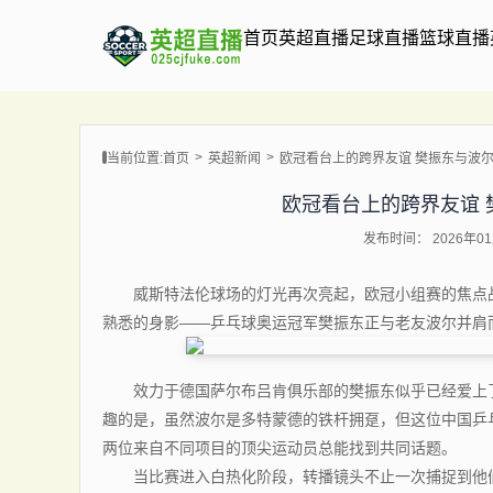
首页
英超直播
足球直播
篮球直播
当前位置:
首页
英超新闻
欧冠看台上的跨界友谊 樊振东与波
欧冠看台上的跨界友谊 
发布时间： 2026年01月
威斯特法伦球场的灯光再次亮起，欧冠小组赛的焦点战
熟悉的身影——乒乓球奥运冠军樊振东正与老友波尔并肩
效力于德国萨尔布吕肯俱乐部的樊振东似乎已经爱上了
趣的是，虽然波尔是多特蒙德的铁杆拥趸，但这位中国乒
两位来自不同项目的顶尖运动员总能找到共同话题。
当比赛进入白热化阶段，转播镜头不止一次捕捉到他们