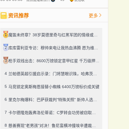
资讯推荐
更多
1
魔笛未终章？38岁莫德里奇与红黑军团的情缘或将续写
2
库库雷利亚专访：穆帅来电让我热血沸腾 愿为维尼修斯撑起半边天
3
枪手双线出击：8600万镑锁定意甲红星 千万级押注英格兰新星
4
兰帕德英超引援启示录：门将慧眼识珠，哈弗茨成最大遗憾
5
马竞锁定奥斯梅恩接替小蜘蛛 6400万镑标价成关键
6
里克尔梅爆料：巴萨获裁判"特殊关照" 新帅人选本周揭晓
7
卡尔德隆炮轰弗洛伦蒂诺：C罗转会功劳被窃取，米亚托维奇团队才该被铭记
8
慈善赛现"老男孩"对决！鲁尼蛮横冲撞埃辛遭裁判警告