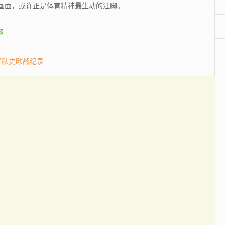
画面，或许正是体育精神最生动的注脚。
部
平队史欧战纪录