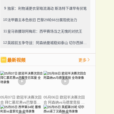
9
独家：利物浦更衣室暗流涌动 斯洛特下课早有伏笔
10
法甲霸主本色依旧 巴黎29轮66分展现统治力
11
皇马铁腰琼阿梅尼：西甲赛场当之无愧的对抗王
12
英超前五争夺战：阿森纳曼城稳如泰山 切尔西掉队几成定局
最新视频
更多
05月07日 欧冠半决赛次回
05月06日 欧冠半决赛次回
合 拜仁慕尼黑vs巴黎圣日
合 阿森纳vs马德里竞技 全
耳曼 全场录像
场录像