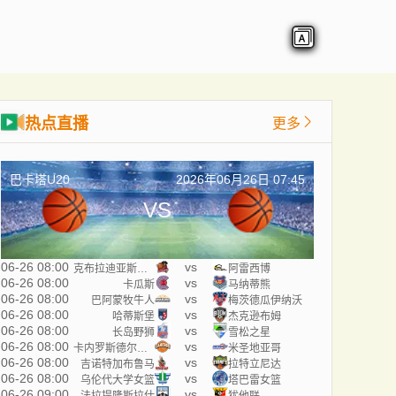
热点直播
更多
巴卡塔U20
2026年06月26日 07:45
VS
06-26 08:00
vs
克布拉迪亚斯海盗
阿雷西博
06-26 08:00
vs
卡瓜斯
马纳蒂熊
06-26 08:00
vs
巴阿蒙牧牛人
梅茨德瓜伊纳沃
06-26 08:00
vs
哈蒂斯堡
杰克逊布姆
06-26 08:00
vs
长岛野狮
雪松之星
06-26 08:00
vs
卡内罗斯德尔埃斯特
米圣地亚哥
06-26 08:00
vs
吉诺特加布鲁马
拉特立尼达
06-26 08:00
vs
乌伦代大学女篮
塔巴雷女篮
06-26 09:00
vs
法拉提隆斯拉什
犹他联