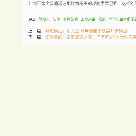
此刻正像个普通球迷那样为精彩的攻防手舞足蹈。这样的
TAG：
樊振东
波尔
多特蒙德
国际米兰
欧冠
萨尔布吕肯俱乐
上一篇：
林加德去向引关注 意甲英超多队展开追逐战
下一篇：
诺坎普的加泰罗尼亚之夜：巴萨首发7本土球员