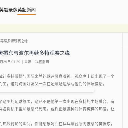
英超录像
英超新闻
尔再续多特观赛之缘
樊振东与波尔再续多特观赛之缘
29日 07:29
来源：24直播网
让多特蒙德与国际米兰的球迷屏息凝神。观众席上却出现了一个
而坐，这对跨国好友又一次在足球场边续写他们的体坛佳话。
这里的足球氛围，这已不是他第一次出现在多特的主场看台。有
乓名将私下里却是皇马死忠。或许正是这种对体育纯粹的热爱，让
热烈讨论的瞬间。你能想象吗？在乒乓球台所向披靡的樊振东，